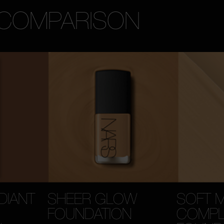
 COMPARISON
DIANT
SHEER GLOW
SOFT 
FOUNDATION
COMPL