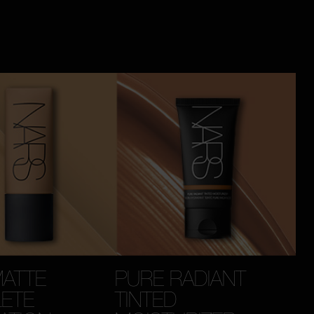
MATTE
PURE RADIANT
ETE
TINTED