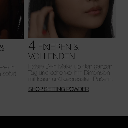
4
FIXIEREN &
&
VOLLENDEN
Fixiere Dein Make-up den ganzen
ereich
Tag und schenke ihm Dimension
 sofort
mit losen und gepressten Pudern.
SHOP SETTING POWDER