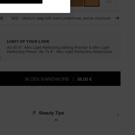
+25
OE
MD2 - Medium-deep with warm undertones, and an olive tone
LIGHT UP YOUR LOOK
Ab 65 €*: Mini Light Reflecting Setting Powder & Mini Light
Reflecting Primer. Ab 75 €*: Mini Light Reflecting Moisturizer
IN DEN WARENKORB
|
56,00 €
Lieferungen