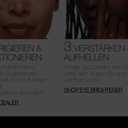
3
IGIEREN &
VERSTÄRKEN 
TIONIEREN
AUFHELLEN
Unebenheiten,
Erhelle und belebe den B
ich Augenringen,
unter den Augen für einen
heiten und dunklen
wachen Look.
t
SHOP EYE BRIGHTENER
ngsformulierungen.
CEALER