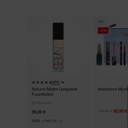
Neu
-40%
(231)
Natural Matte Longwear
Heatwave Myst
Foundation
46 Nuancen
82,80 €
138,00 €
56,00 €
30ML
(1.866,67€ / L)