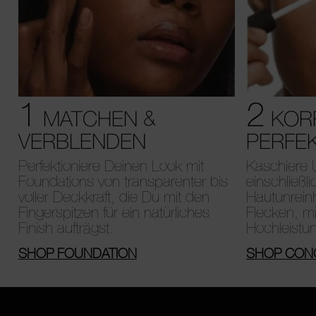
1
2
MATCHEN &
KORR
VERBLENDEN
PERFEK
Perfektioniere Deinen Look mit
Kaschiere 
Foundations von transparenter bis
einschließl
voller Deckkraft, die Du mit den
Hautunrein
Fingerspitzen für ein natürliches
Flecken, mi
Finish aufträgst.
Hochleistu
SHOP FOUNDATION
SHOP CON