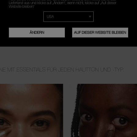
Lieferland aus und klicke auf „Ändern“, wenn nicht, klicke auf „Auf dieser
Website bleiben“
ÄNDERN
AUF DIESER WEBSITE BLEIBEN
NE MIT ESSENTIALS FÜR JEDEN HAUTTON UND -TYP.