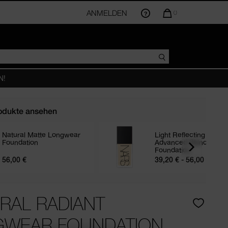
ANMELDEN
DIE
0
MENGE
DER
ARTIKEL
IM
WARENKORB
BETRÄGT
N!
odukte ansehen
Natural Matte Longwear
Light Reflecting
Foundation
Advanced Skincare
RE
Foundation
56,00 €
39,20 € - 56,00 €
RAL RADIANT
GWEAR FOUNDATION