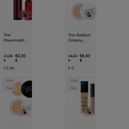
The
The Radiant
Powermatte
Creamy
Bundle
Concealer &
Eye
Brightener
60,35
68,40
71,00
76,00
€
€
€
€
Duo
5,5 ML
6 G
-15%
-15%
Duo
Duo