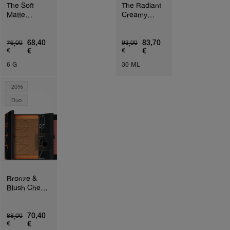
The Soft
The Radiant
Matte
Creamy
Concealer &
Concealer &
Eye
Foundation
Brightener
Bundle
68,40
83,70
76,00
93,00
€
€
€
€
Duo
6 G
30 ML
-20%
Duo
Bronze &
Blush Cheek
Duo
70,40
88,00
€
€