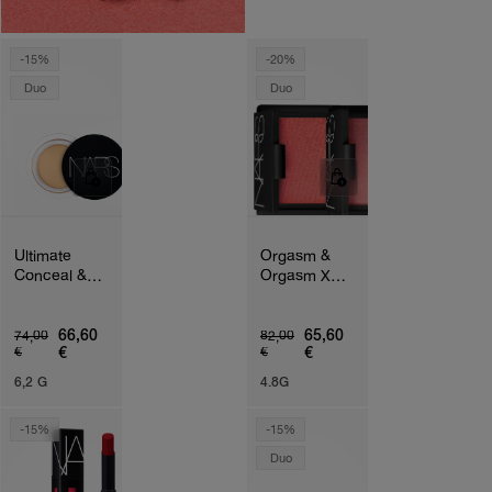
-15%
-20%
Duo
Duo
Ultimate
Orgasm &
Conceal &
Orgasm X
Correct
Blush Set
Complexion
Duo
66,60
65,60
74,00
82,00
€
€
€
€
6,2 G
4.8G
-15%
-15%
Duo