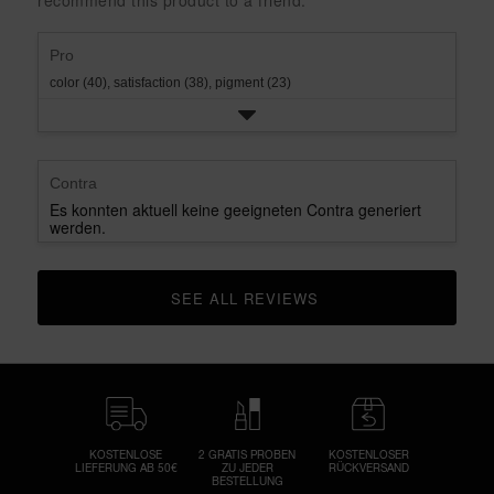
recommend this product to a friend.
rating.
star
1
rating.
star
rating.
Pro
color (40),
satisfaction (38),
pigment (23)
Contra
Es konnten aktuell keine geeigneten Contra generiert
werden.
SEE ALL REVIEWS 
CLICK TO GO TO ALL REVIEWS
KOSTENLOSE
2 GRATIS PROBEN
KOSTENLOSER
LIEFERUNG AB 50€
ZU JEDER
RÜCKVERSAND
BESTELLUNG