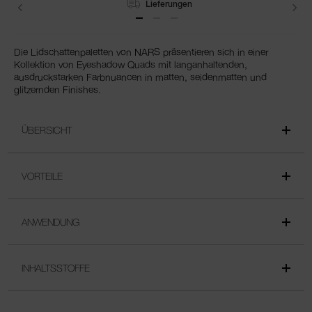
Lieferungen
Die Lidschattenpaletten von NARS präsentieren sich in einer
Kollektion von Eyeshadow Quads mit langanhaltenden,
ausdruckstarken Farbnuancen in matten, seidenmatten und
glitzernden Finishes.
ÜBERSICHT
VORTEILE
ANWENDUNG
INHALTSSTOFFE