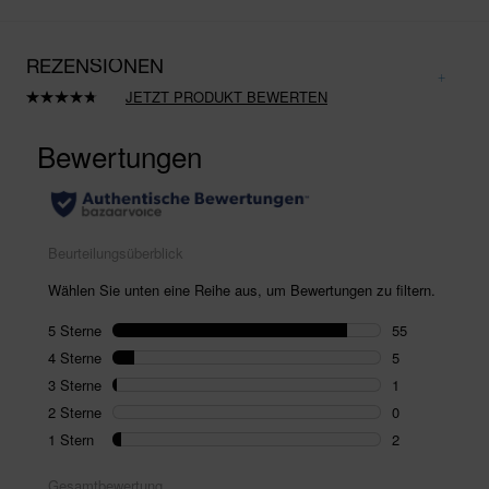
REZENSIONEN
JETZT PRODUKT BEWERTEN
63
Bewertungen
lesen.
Link
auf
derselben
Seite.