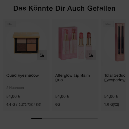
Das Könnte Dir Auch Gefallen
Neu
Neu
Quad Eyeshadow
Afterglow Lip Balm
Total Seducti
Duo
Eyeshadow S
Duo
2 Nuancen
54,00 €
54,00 €
54,00 €
4.4 G
(12.272,73€ / KG)
6G
1,6 G(X2)