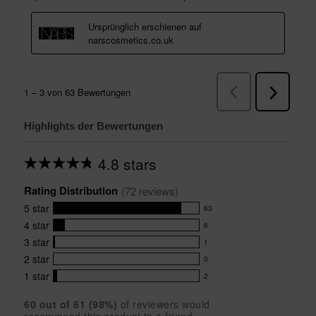
Highlights der Bewertungen
4.8 stars
Average
rating
Rating Distribution
for
(
72
 reviews)
this
5
star
63
product:
63
4.8
4
star
6
reviews
6
out
with
3
star
1
reviews
of
1
5
5
with
2
star
0
reviews
0
stars
star
4
with
1
star
2
reviews
2
rating.
star
3
with
reviews
rating.
star
60
 out of 
61
 (
98
%)
of reviewers would
2
with