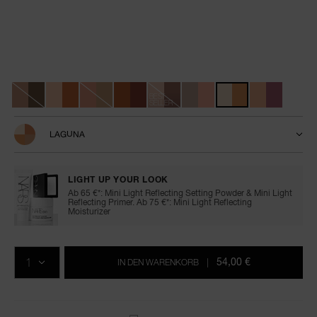
Details
/de/quad-
Artikelnr.
eyeshadow/0194251151106.html
0194251151106
Variationen
BEST
SELLER
LAGUNA
LIGHT UP YOUR LOOK
Ab 65 €*: Mini Light Reflecting Setting Powder & Mini Light
Reflecting Primer. Ab 75 €*: Mini Light Reflecting
Moisturizer
In
Produkt-
Aktionen
den
Aktionen
MENGE
Warenkorb-
54,00 €
IN DEN WARENKORB
|
Optionen