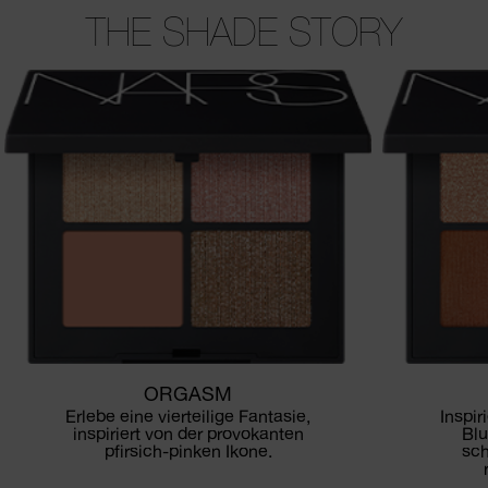
THE SHADE STORY
ORGASM
Erlebe eine vierteilige Fantasie,
Inspir
inspiriert von der provokanten
Blu
pfirsich-pinken Ikone.
sc