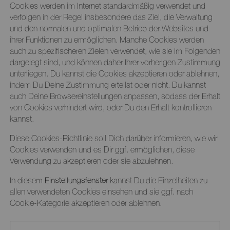
Cookies werden im Internet standardmäßig verwendet und
verfolgen in der Regel insbesondere das Ziel, die Verwaltung
und den normalen und optimalen Betrieb der Websites und
ihrer Funktionen zu ermöglichen. Manche Cookies werden
auch zu spezifischeren Zielen verwendet, wie sie im Folgenden
dargelegt sind, und können daher Ihrer vorherigen Zustimmung
L
Sie 
unterliegen. Du kannst die Cookies akzeptieren oder ablehnen,
P
E-Mai
indem Du Deine Zustimmung erteilst oder nicht. Du kannst
Pa
auch Deine Browsereinstellungen anpassen, sodass der Erhalt
P
S
von Cookies verhindert wird, oder Du den Erhalt kontrollieren
E
zurüc
kannst.
Verg
Diese Cookies-Richtlinie soll Dich darüber informieren, wie wir
ni
Cookies verwenden und es Dir ggf. ermöglichen, diese
B
Sp
Verwendung zu akzeptieren oder sie abzulehnen.
Junk
übe
In diesem
Einstellungsfenster
kannst Du die Einzelheiten zu
allen verwendeten Cookies einsehen und sie ggf. nach
Cookie-Kategorie akzeptieren oder ablehnen.