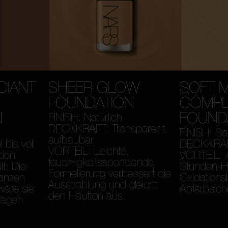
DIANT
SHEER GLOW
SOFT 
FOUNDATION
COMPL
N
FOUND
FINISH: Natürlich
DECKKRAFT: Transparent,
FINISH: Sa
aufbaubar
bis voll
DECKKRAFT:
VORTEIL: Leichte,
den
VORTEIL: 
feuchtigkeitsspendende
t. Die
Stunden-Ha
Formelierung verbessert die
ganzen
Oxidations
Ausstrahlung und gleicht
wäre sie
Abfärbsiche
den Hautton aus.
ragen