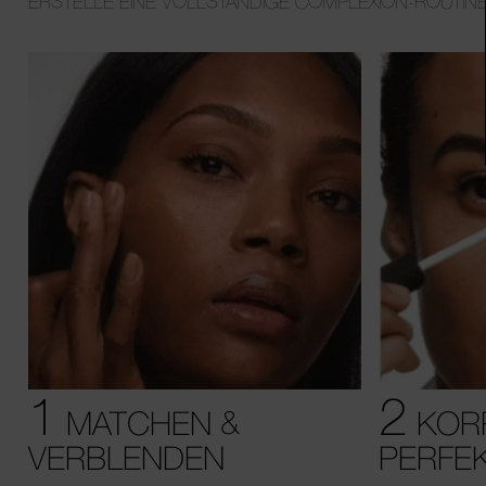
ERSTELLE EINE VOLLSTÄNDIGE COMPLEXION-ROUTINE
1
2
MATCHEN &
KORR
VERBLENDEN
PERFEK