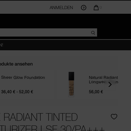
ANMELDEN
DIE
0
MENGE
DER
ARTIKEL
IM
WARENKORB
BETRÄGT
N!
odukte ansehen
Sheer Glow Foundation
Natural Radiant
Longwear Foundation
RE
36,40 € - 52,00 €
56,00 €
 RADIANT TINTED
TURIZER LSF 30/PA+++