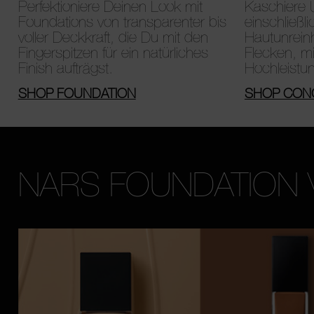
Perfektioniere Deinen Look mit
Kaschiere 
Foundations von transparenter bis
einschließl
voller Deckkraft, die Du mit den
Hautunrein
Fingerspitzen für ein natürliches
Flecken, mi
Finish aufträgst.
Hochleistu
SHOP FOUNDATION
SHOP CON
NARS FOUNDATION 