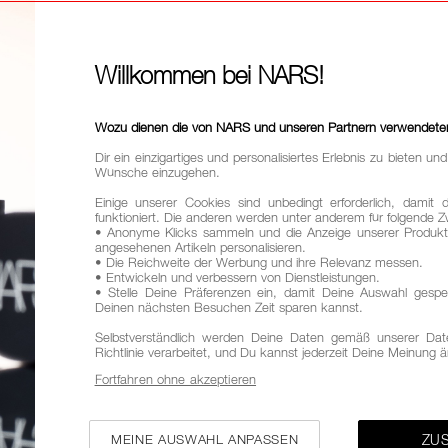
4
51,00
Willkommen bei NARS!
Ursprünglich:
50
Diese getönt
Wozu dienen die von NARS und unseren Partnern verwendete
aufbaubarer D
strahlendes, 
Dir ein einzigartiges und personalisiertes Erlebnis zu bieten u
Wünsche einzugehen.
Variationen
Einige unserer Cookies sind unbedingt erforderlich, damit 
ALLE
LI
funktioniert. Die anderen werden unter anderem für folgende
• Anonyme Klicks sammeln und die Anzeige unserer Produkt
angesehenen Artikeln personalisieren.
• Die Reichweite der Werbung und ihre Relevanz messen.
• Entwickeln und verbessern von Dienstleistungen.
T AUSPROBIEREN
• Stelle Deine Präferenzen ein, damit Deine Auswahl gespe
NOR
Deinen nächsten Besuchen Zeit sparen kannst.
Selbstverständlich werden Deine Daten gemäß unserer Dat
Richtlinie verarbeitet, und Du kannst jederzeit Deine Meinung 
Fortfahren ohne akzeptieren
MEINE AUSWAHL ANPASSEN
ZU