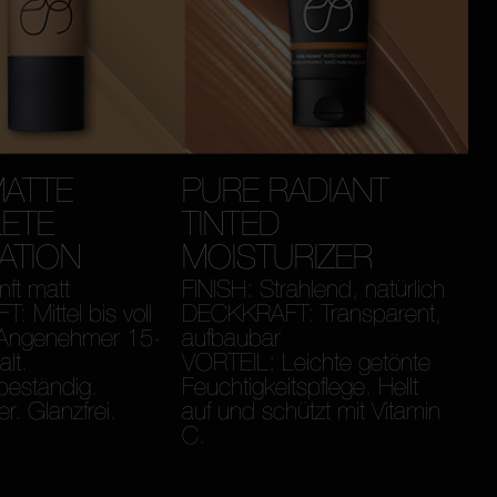
MATTE
PURE RADIANT
ETE
TINTED
ATION
MOISTURIZER
nft matt
FINISH: Strahlend, natürlich
 Mittel bis voll
DECKKRAFT: Transparent,
Angenehmer 15-
aufbaubar
lt.
VORTEIL: Leichte getönte
beständig.
Feuchtigkeitspflege. Hellt
r. Glanzfrei.
auf und schützt mit Vitamin
C.