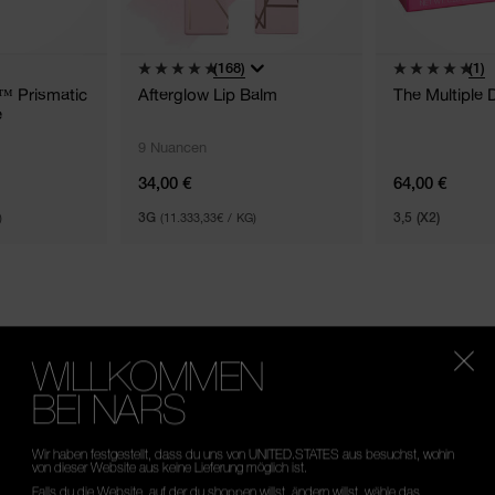
(168)
(1)
g™ Prismatic
Afterglow Lip Balm
The Multiple 
e
9 Nuancen
34,00 €
64,00 €
)
3G
(11.333,33€ / KG)
3,5 (X2)
WILLKOMMEN
BEI NARS
Wir haben festgestellt, dass du uns von UNITED.STATES aus besuchst, wohin
von dieser Website aus keine Lieferung möglich ist.
Falls du die Website, auf der du shoppen willst, ändern willst, wähle das