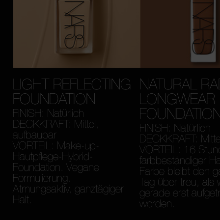
LIGHT REFLECTING
NATURAL RA
FOUNDATION
LONGWEAR
FOUNDATIO
FINISH: Natürlich
DECKKRAFT: Mittel,
FINISH: Natürlich
aufbaubar
DECKKRAFT: Mittel 
VORTEIL: Make-up-
VORTEIL: 16 Stun
Hautpflege-Hybrid-
farbbeständiger Hal
Foundation. Vegane
Farbe bleibt den 
Formulierung.
Tag über treu, als 
Atmungsaktiv, ganztägiger
gerade erst aufget
Halt.
worden.