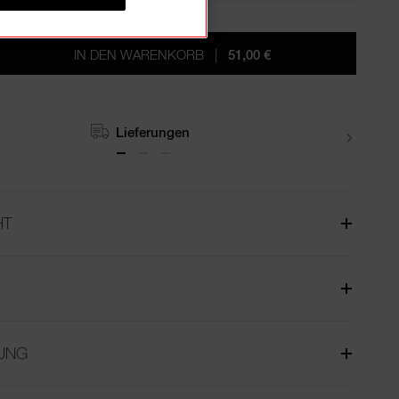
IN DEN WARENKORB
|
51,00 €
Retouren
HT
UNG