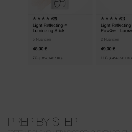
(8)
(1)
Light Reflecting™
Light Reflectin
Luminizing Stick
Powder - Loos
5 Nuancen
2 Nuancen
48,00 €
49,00 €
7G
(6.857,14€ / KG)
11G
(4.454,55€ / KG
PREP BY STEP