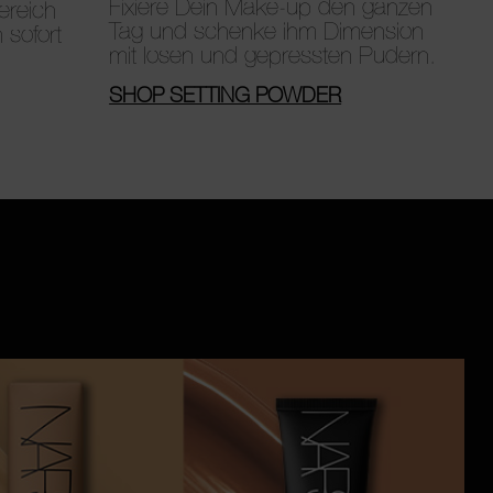
Fixiere Dein Make-up den ganzen
ereich
Tag und schenke ihm Dimension
 sofort
mit losen und gepressten Pudern.
SHOP SETTING POWDER