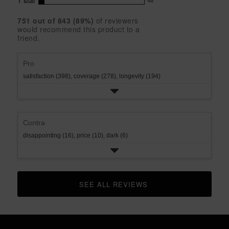
with
1
star
62
reviews
62
rating.
star
3
with
reviews
rating.
star
751
 out of 
843
 (
89
%)
of reviewers
2
with
would recommend this product to a
rating.
star
1
friend.
rating.
star
rating.
Pro
satisfaction (398),
coverage (278),
longevity (194)
Contra
disappointing (16),
price (10),
dark (6)
SEE ALL REVIEWS 
CLICK TO GO TO ALL REVIEWS