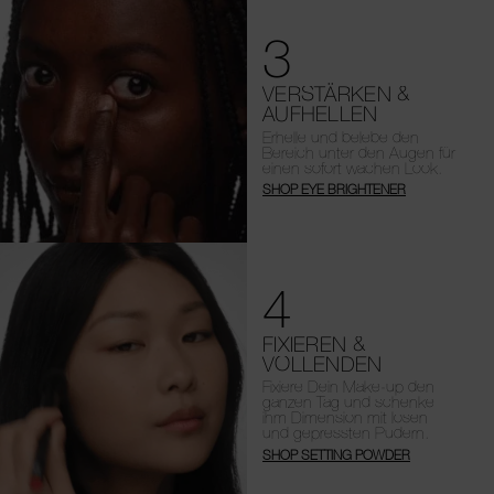
3
VERSTÄRKEN &
AUFHELLEN
Erhelle und belebe den
Bereich unter den Augen für
einen sofort wachen Look.
SHOP EYE BRIGHTENER
4
FIXIEREN &
VOLLENDEN
Fixiere Dein Make-up den
ganzen Tag und schenke
ihm Dimension mit losen
und gepressten Pudern.
SHOP SETTING POWDER