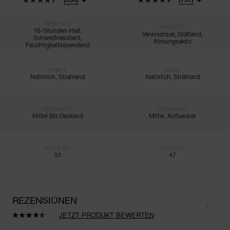
BENEFITS:
BENEFITS:
16-Stunden-Halt,
Verwischbar, Glättend,
Schweißresistent,
Atmungsaktiv
Feuchtigkeitsspendend
FINISH:
FINISH:
Natürlich, Strahlend
Natürlich, Strahlend
DECKKRAFT:
DECKKRAFT:
Mittel Bis Deckend
Mittel, Aufbaubar
NUANCEN:
NUANCEN:
33
47
REZENSIONEN
JETZT PRODUKT BEWERTEN
898
Bewertungen