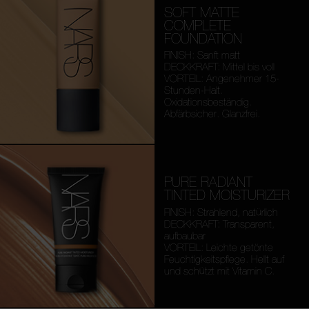
SOFT MATTE
COMPLETE
FOUNDATION
FINISH: Sanft matt
DECKKRAFT: Mittel bis voll
VORTEIL: Angenehmer 15-
Stunden-Halt.
Oxidationsbeständig.
Abfärbsicher. Glanzfrei.
PURE RADIANT
TINTED MOISTURIZER
FINISH: Strahlend, natürlich
DECKKRAFT: Transparent,
aufbaubar
VORTEIL: Leichte getönte
Feuchtigkeitspflege. Hellt auf
und schützt mit Vitamin C.