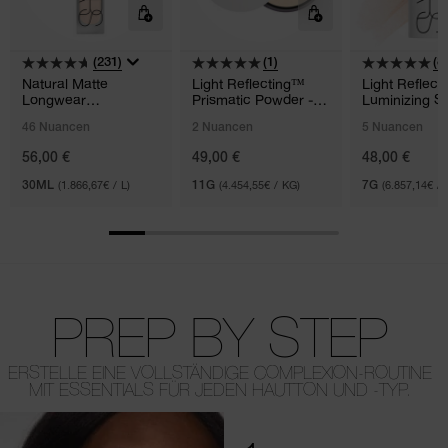
(231)
(1)
(8)
Natural Matte
Light Reflecting™
Light Reflec
Longwear
Prismatic Powder -
Luminizing St
Foundation
Loose
46 Nuancen
2 Nuancen
5 Nuancen
56,00 €
49,00 €
48,00 €
30ML
(1.866,67€ / L)
11G
(4.454,55€ / KG)
7G
(6.857,14€ / 
PREP BY STEP
ERSTELLE EINE VOLLSTÄNDIGE COMPLEXION-ROUTINE
MIT ESSENTIALS FÜR JEDEN HAUTTON UND -TYP.