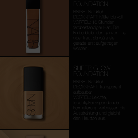
FOUNDATION
FINISH: Natürlich
DECKKRAFT: Mittel bis voll
VORTEIL: 16 Stunden
farbbeständiger Halt. Die
Farbe bleibt den ganzen Tag
über treu, als wäre sie
gerade erst aufgetragen
worden.
SHEER GLOW
FOUNDATION
FINISH: Natürlich
DECKKRAFT: Transparent,
aufbaubar
VORTEIL: Leichte,
feuchtigkeitsspendende
Formelierung verbessert die
Ausstrahlung und gleicht
den Hautton aus.