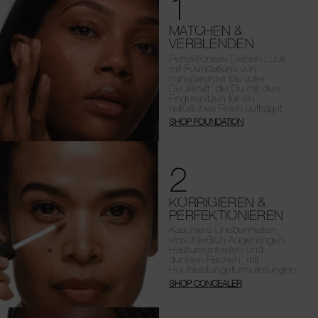
1
MATCHEN &
VERBLENDEN
Perfektioniere Deinen Look
mit Foundations von
transparenter bis voller
Deckkraft, die Du mit den
Fingerspitzen für ein
natürliches Finish aufträgst.
SHOP FOUNDATION
2
KORRIGIEREN &
PERFEKTIONIEREN
Kaschiere Unebenheiten,
einschließlich Augenringen,
Hautunreinheiten und
dunklen Flecken, mit
Hochleistungsformulierungen.
SHOP CONCEALER