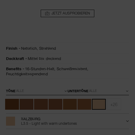
JETZT AUSPROBIEREN
Details
/de/salzburg-
Artikelnr.
Finish
Natürlich,
Strahlend
natural-
0607845066040
radiant-
Deckkraft
Mittel bis deckend
longwear-
foundation/0607845066040.html
Benefits
16-Stunden-Halt,
Schweißresistent,
Feuchtigkeitsspendend
Variationen
TÖNE
UNTERTÖNE
+26
SALZBURG
L3.5 - Light with warm undertones