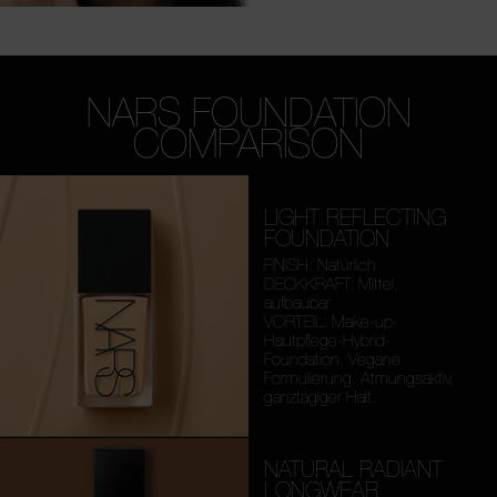
NARS FOUNDATION
COMPARISON
LIGHT REFLECTING
FOUNDATION
FINISH: Natürlich
DECKKRAFT: Mittel,
aufbaubar
VORTEIL: Make-up-
Hautpflege-Hybrid-
Foundation. Vegane
Formulierung. Atmungsaktiv,
ganztägiger Halt.
NATURAL RADIANT
LONGWEAR