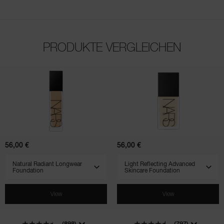
PRODUKTE VERGLEICHEN
(898)
(797)
(708)
(507)
(231)
Natural
Light
Radiant
Reflecting
Longwear
Advanced
Foundation
Skincare
Foundation
56,00 €
56,00 €
SELECT VARIANT
SELECT VARIANT
View
View
(898)
(797)