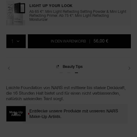
LIGHT UP YOUR LOOK
Ab 65 €*: Mini Light Reflecting Setting Powder & Mini Light
Reflecting Primer. Ab 75 €*: Mini Light Reflecting
Moisturizer
In
Produkt-
Aktionen
den
Aktionen
MENGE
Warenkorb-
56,00 €
IN DEN WARENKORB
|
Optionen
Lieferungen
Leichte Foundation von NARS mit mittlerer bis starker Deckkraft,
die 16 Stunden Halt bietet und für einen nicht verblassenden,
natürlich wirkenden Teint sorgt.
Entdecke unsere Produkte mit unseren NARS
Make-Up Artists.