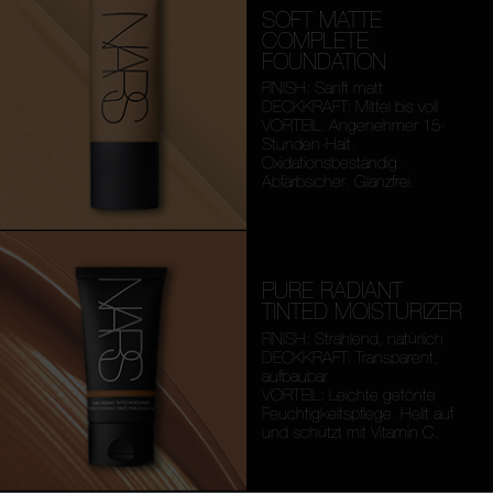
SOFT MATTE
COMPLETE
FOUNDATION
FINISH: Sanft matt
DECKKRAFT: Mittel bis voll
VORTEIL: Angenehmer 15-
Stunden-Halt.
Oxidationsbeständig.
Abfärbsicher. Glanzfrei.
PURE RADIANT
TINTED MOISTURIZER
FINISH: Strahlend, natürlich
DECKKRAFT: Transparent,
aufbaubar
VORTEIL: Leichte getönte
Feuchtigkeitspflege. Hellt auf
und schützt mit Vitamin C.