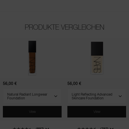
PRODUKTE VERGLEICHEN
(897)
(797)
(708)
(506)
(231)
Natural
Light
Radiant
Reflecting
Longwear
Advanced
Foundation
Skincare
Foundation
56,00 €
56,00 €
SELECT VARIANT
SELECT VARIANT
View
View
(897)
(797)