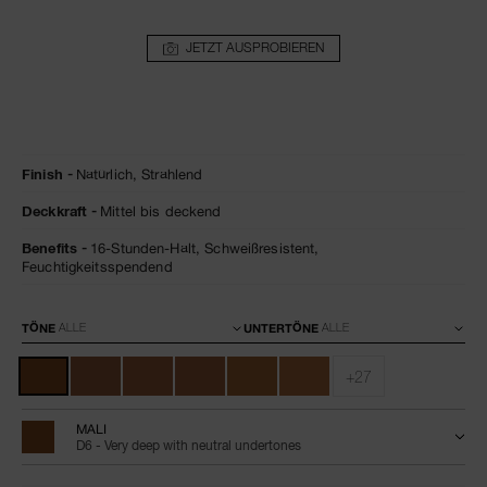
JETZT AUSPROBIEREN
Details
/de/mali-
Artikelnr.
Finish
Natürlich,
Strahlend
natural-
0607845066323
radiant-
Deckkraft
Mittel bis deckend
longwear-
foundation/0607845066323.html
Benefits
16-Stunden-Halt,
Schweißresistent,
Feuchtigkeitsspendend
Variationen
TÖNE
UNTERTÖNE
+27
MALI
D6 - Very deep with neutral undertones