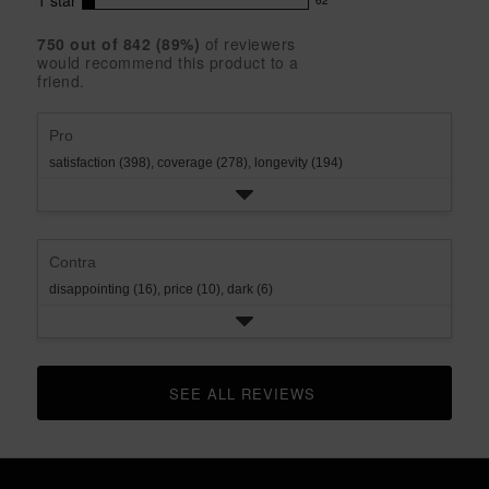
with
1
star
62
reviews
62
rating.
star
3
with
reviews
rating.
star
750
 out of 
842
 (
89
%)
of reviewers
2
with
would recommend this product to a
rating.
star
1
friend.
rating.
star
rating.
Pro
satisfaction (398),
coverage (278),
longevity (194)
Contra
disappointing (16),
price (10),
dark (6)
SEE ALL REVIEWS 
CLICK TO GO TO ALL REVIEWS