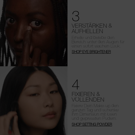
3
VERSTÄRKEN &
AUFHELLEN
Erhelle und belebe den
Bereich unter den Augen für
einen sofort wachen Look.
SHOP EYE BRIGHTENER
4
FIXIEREN &
VOLLENDEN
Fixiere Dein Make-up den
ganzen Tag und schenke
ihm Dimension mit losen
und gepressten Pudern.
SHOP SETTING POWDER