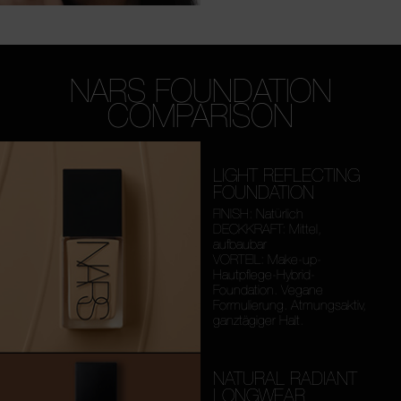
NARS FOUNDATION
COMPARISON
LIGHT REFLECTING
FOUNDATION
FINISH: Natürlich
DECKKRAFT: Mittel,
aufbaubar
VORTEIL: Make-up-
Hautpflege-Hybrid-
Foundation. Vegane
Formulierung. Atmungsaktiv,
ganztägiger Halt.
NATURAL RADIANT
LONGWEAR