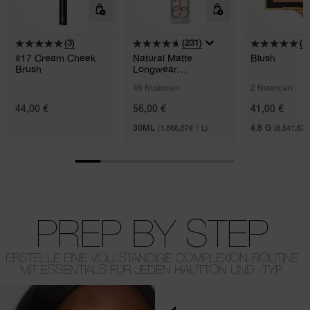
(3)
(231)
(2)
#17 Cream Cheek
Natural Matte
Blush
Brush
Longwear
Foundation
46 Nuancen
2 Nuancen
44,00 €
56,00 €
41,00 €
30ML
(1.866,67€ / L)
4.8 G
(8.541,67€
PREP BY STEP
ERSTELLE EINE VOLLSTÄNDIGE COMPLEXION-ROUTINE
MIT ESSENTIALS FÜR JEDEN HAUTTON UND -TYP.