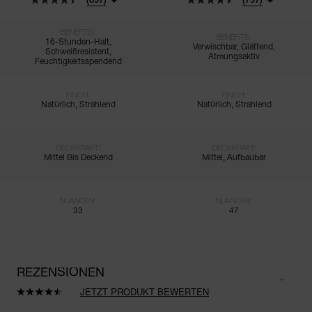
BENEFITS:
BENEFITS:
16-Stunden-Halt,
Verwischbar, Glättend,
Schweißresistent,
Atmungsaktiv
Feuchtigkeitsspendend
FINISH:
FINISH:
Natürlich, Strahlend
Natürlich, Strahlend
DECKKRAFT:
DECKKRAFT:
Mittel Bis Deckend
Mittel, Aufbaubar
NUANCEN:
NUANCEN:
33
47
REZENSIONEN
JETZT PRODUKT BEWERTEN
897
Bewertungen