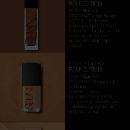
FOUNDATION
FINISH: Natürlich
DECKKRAFT: Mittel bis voll
VORTEIL: 16 Stunden
farbbeständiger Halt. Die
Farbe bleibt den ganzen Tag
über treu, als wäre sie
gerade erst aufgetragen
worden.
SHEER GLOW
FOUNDATION
FINISH: Natürlich
DECKKRAFT: Transparent,
aufbaubar
VORTEIL: Leichte,
feuchtigkeitsspendende
Formelierung verbessert die
Ausstrahlung und gleicht
den Hautton aus.