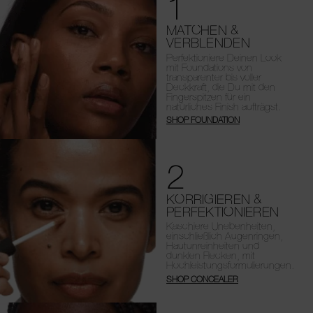
1
MATCHEN &
VERBLENDEN
Perfektioniere Deinen Look
mit Foundations von
transparenter bis voller
Deckkraft, die Du mit den
Fingerspitzen für ein
natürliches Finish aufträgst.
SHOP FOUNDATION
2
KORRIGIEREN &
PERFEKTIONIEREN
Kaschiere Unebenheiten,
einschließlich Augenringen,
Hautunreinheiten und
dunklen Flecken, mit
Hochleistungsformulierungen.
SHOP CONCEALER