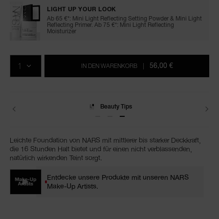
LIGHT UP YOUR LOOK
Ab 65 €*: Mini Light Reflecting Setting Powder & Mini Light
Reflecting Primer. Ab 75 €*: Mini Light Reflecting
Moisturizer
In
Produkt-
Aktionen
den
Aktionen
MENGE
Warenkorb-
56,00 €
IN DEN WARENKORB
|
Optionen
Lieferungen
Leichte Foundation von NARS mit mittlerer bis starker Deckkraft,
die 16 Stunden Halt bietet und für einen nicht verblassenden,
natürlich wirkenden Teint sorgt.
Entdecke unsere Produkte mit unseren NARS
Make-Up Artists.