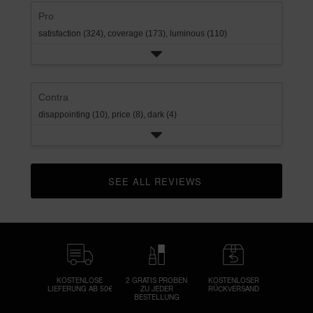
rating.
Pro
satisfaction (324),
coverage (173),
luminous (110)
Contra
disappointing (10),
price (8),
dark (4)
SEE ALL REVIEWS 
CLICK TO GO TO ALL REVIEWS
KOSTENLOSE
2 GRATIS PROBEN
KOSTENLOSER
LIEFERUNG AB 50€
ZU JEDER
RÜCKVERSAND
BESTELLUNG