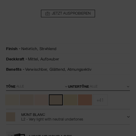
JETZT AUSPROBIEREN
Details
/de/light-
Artikelnr.
Finish
Natürlich,
Strahlend
reflecting-
0194251070384
advanced-
Deckkraft
Mittel,
Aufbaubar
skincare-
foundation/0194251070384.html
Benefits
Verwischbar,
Glättend,
Atmungsaktiv
Variationen
TÖNE
UNTERTÖNE
+41
MONT BLANC
L2 - Very light with neutral undertones