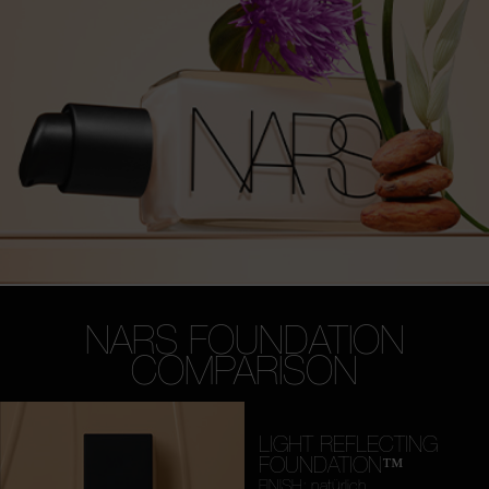
NARS FOUNDATION
COMPARISON
LIGHT REFLECTING
FOUNDATION™
FINISH: natürlich