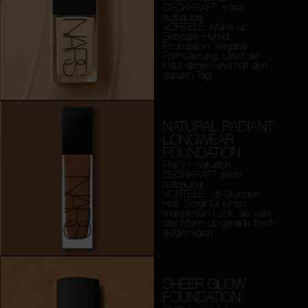
DECKKRAFT: mittel,
aufbaubar
VORTEILE: Make-up
Skincare-Hybrid
Foundation. Vegane
Formulierung. Lässt die
Haut atmen und hält den
ganzen Tag.
NATURAL RADIANT
LONGWEAR
FOUNDATION
FINISH: natürlich
DECKKRAFT: leicht,
aufbaubar
VORTEILE: 16 Stunden
Halt. Sorgt für einen
makellosen Look, als wäre
das Make-up gerade frisch
aufgetragen.
SHEER GLOW
FOUNDATION