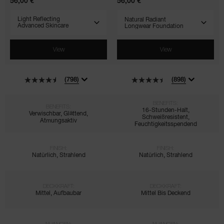
56,00 €
56,00 €
SELECT VARIANT
SELECT VARIANT
View
View
(798)
(898)
BENEFITS:
BENEFITS:
16-Stunden-Halt,
Verwischbar, Glättend,
Schweißresistent,
Atmungsaktiv
Feuchtigkeitsspendend
FINISH:
FINISH:
Natürlich, Strahlend
Natürlich, Strahlend
DECKKRAFT:
DECKKRAFT:
Mittel, Aufbaubar
Mittel Bis Deckend
NUANCEN:
NUANCEN: