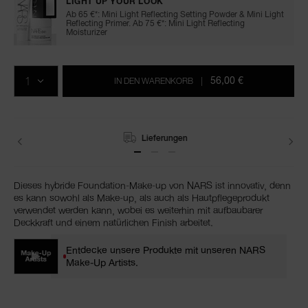
LIGHT UP YOUR LOOK
Ab 65 €*: Mini Light Reflecting Setting Powder & Mini Light
Reflecting Primer. Ab 75 €*: Mini Light Reflecting
Moisturizer
In
Produkt-
Aktionen
den
Aktionen
MENGE
Warenkorb-
56,00 €
IN DEN WARENKORB
|
Optionen
Lieferungen
Retouren
Dieses hybride Foundation-Make-up von NARS ist innovativ, denn
es kann sowohl als Make-up, als auch als Hautpflegeprodukt
verwendet werden kann, wobei es weiterhin mit aufbaubarer
Deckkraft und einem natürlichen Finish arbeitet.
Entdecke unsere Produkte mit unseren NARS
Make-Up Artists.