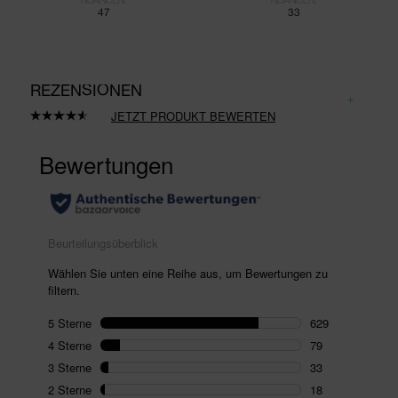
47
33
REZENSIONEN
JETZT PRODUKT BEWERTEN
798
Bewertungen
lesen.
Link
auf
derselben
Seite.