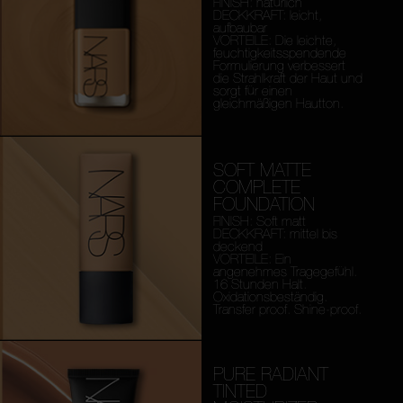
FINISH: natürlich
DECKKRAFT: leicht,
aufbaubar
VORTEILE: Die leichte,
feuchtigkeitsspendende
Formulierung verbessert
die Strahlkraft der Haut und
sorgt für einen
gleichmäßigen Hautton.
SOFT MATTE
COMPLETE
FOUNDATION
FINISH: Soft matt
DECKKRAFT: mittel bis
deckend
VORTEILE: Ein
angenehmes Tragegefühl.
16 Stunden Halt.
Oxidationsbeständig.
Transfer proof. Shine-proof.
PURE RADIANT
TINTED