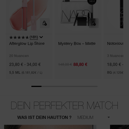
(181)
Afterglow Lip Shine
Mystery Box – Matte
Notorious 
20 Nuancen
3 Nuancen
88,80 €
23,80 € - 34,00 €
148,00 €
18,00 € - 3
5,5 ML
(6.181,82€ / L)
8G
(4.125€ / K
DEIN PERFEKTER MATCH
WAS IST DEIN HAUTTON ?