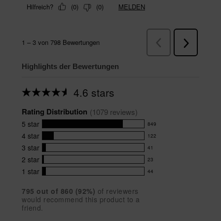
Highlights der Bewertungen
4.6 stars
Average
rating
Rating Distribution
for
(
1079
 reviews)
this
5
star
849
product:
849
4.6
4
star
122
reviews
122
out
with
3
star
41
reviews
of
41
5
5
with
2
star
23
reviews
23
stars
star
4
with
1
star
44
reviews
44
rating.
star
3
with
reviews
rating.
star
795
 out of 
860
 (
92
%)
of reviewers
2
with
would recommend this product to a
rating.
star
1
friend.
rating.
star