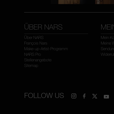
ÜBER NARS
MEI
Über NARS
Mein K
François Nars
Meine W
Make-up-Artist-Programm
Sendung
NARS Pro
Widerru
Stellenangebote
Sitemap
FOLLOW US