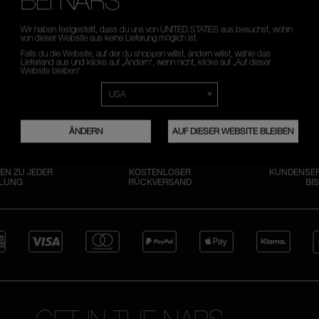
Wir haben festgestellt, dass du uns von UNITED.STATES aus besuchst, wohin
von dieser Website aus keine Lieferung möglich ist.
Falls du die Website, auf der du shoppen willst, ändern willst, wähle das
Lieferland aus und klicke auf „Ändern“, wenn nicht, klicke auf „Auf dieser
Website bleiben“
ÄNDERN
AUF DIESER WEBSITE BLEIBEN
EN ZU JEDER
KOSTENLOSER
KUNDENSERV
LLUNG
RÜCKVERSAND
BIS