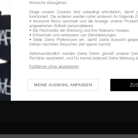
Wünsche einzugehen.
Einige unserer Cookies sind unbedingt erforderlich, damit 
funktioniert. Die anderen werden unter anderem für folgende
• Anonyme Klicks sammeln und die Anzeige unserer Produkt
angesehenen Artikeln personalisieren.
• Die Reichweite der Werbung und ihre Relevanz messen.
• Entwickeln und verbessern von Dienstleistungen.
• Stelle Deine Präferenzen ein, damit Deine Auswahl gespe
Deinen nächsten Besuchen Zeit sparen kannst.
Selbstverständlich werden Deine Daten gemäß unserer Dat
Richtlinie verarbeitet, und Du kannst jederzeit Deine Meinung 
Fortfahren ohne akzeptieren
MEINE AUSWAHL ANPASSEN
ZU