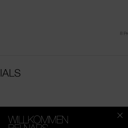
8 Pr
IALS
WILLKOMMEN
BEI NARS