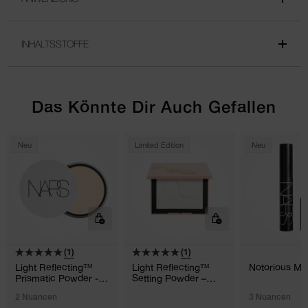
INHALTSSTOFFE
Das Könnte Dir Auch Gefallen
Neu
Limited Edition
Neu
(1)
(1)
Light Reflecting™
Light Reflecting™
Notorious Ma
Prismatic Powder -
Setting Powder –
Loose
Pressed
2 Nuancen
3 Nuancen