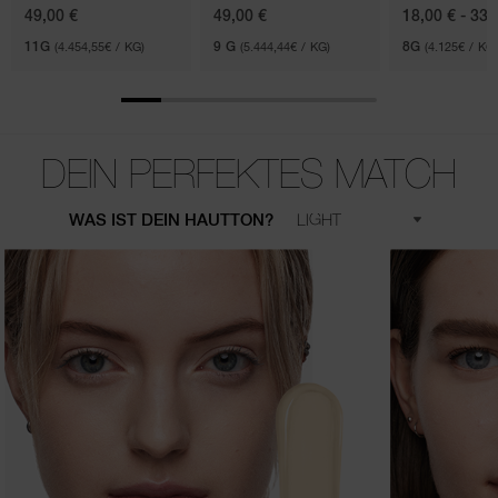
49,00 €
49,00 €
18,00 € - 33,
11G
(4.454,55€ / KG)
9 G
(5.444,44€ / KG)
8G
(4.125€ / KG)
DEIN PERFEKTES MATCH
WAS IST DEIN HAUTTON?