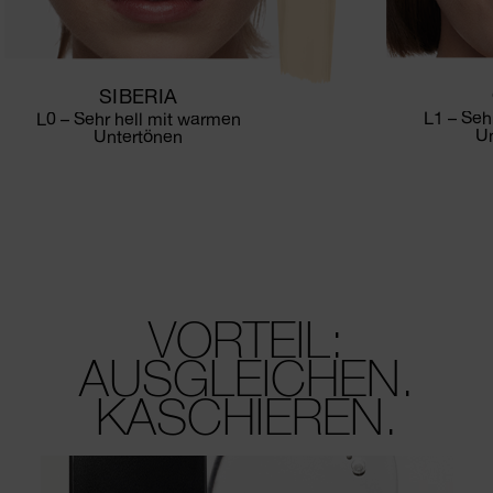
SIBERIA
L1 – Sehr
L0 – Sehr hell mit warmen
U
Untertönen
VORTEIL:
AUSGLEICHEN.
KASCHIEREN.