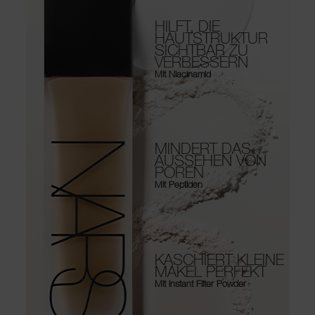
HILFT, DIE
HAUTSTRUKTUR
SICHTBAR ZU
VERBESSERN
Mit Niacinamid
MINDERT DAS
AUSSEHEN VON
POREN
Mit Peptiden
KASCHIERT KLEINE
MAKEL PERFEKT
Mit Instant Filter Powder