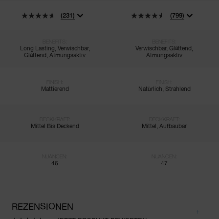
(231)
(799)
BENEFITS:
BENEFITS:
Long Lasting, Verwischbar,
Verwischbar, Glättend,
Glättend, Atmungsaktiv
Atmungsaktiv
FINISH:
FINISH:
Mattierend
Natürlich, Strahlend
DECKKRAFT:
DECKKRAFT:
Mittel Bis Deckend
Mittel, Aufbaubar
NUANCEN:
NUANCEN:
46
47
REZENSIONEN