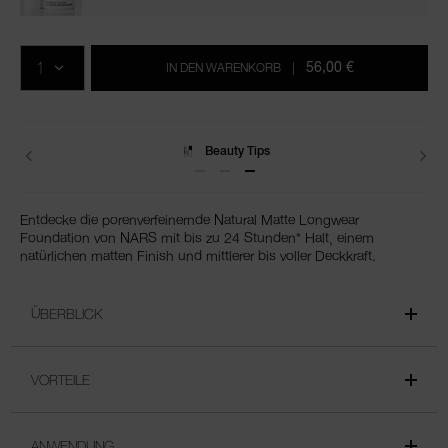
In
Produkt-
Aktionen
den
Aktionen
MENGE
Warenkorb-
56,00 €
IN DEN WARENKORB
|
Optionen
Lieferungen
Entdecke die porenverfeinernde Natural Matte Longwear
Foundation von NARS mit bis zu 24 Stunden* Halt, einem
natürlichen matten Finish und mittlerer bis voller Deckkraft.
ÜBERBLICK
VORTEILE
ANWENDUNG