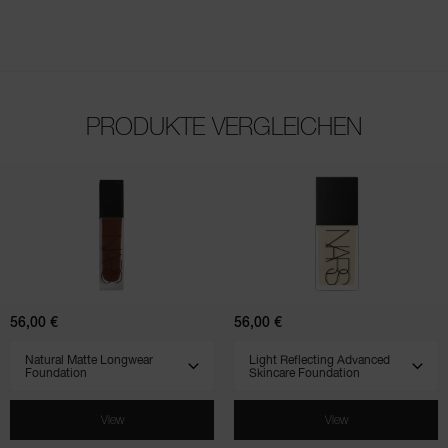
PRODUKTE VERGLEICHEN
(231)
(799)
(898)
(708)
(507)
Natural
Light
Matte
Reflecting
Longwear
Advanced
Foundation
Skincare
Foundation
56,00 €
56,00 €
SELECT VARIANT
SELECT VARIANT
View
View