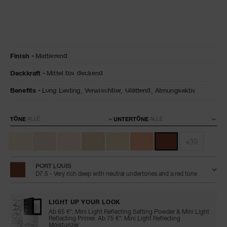
Details
/de/natural-
Artikelnr.
Finish
Mattierend
matte-
0194251160054
longwear-
Deckkraft
Mittel bis deckend
foundation/0194251160054.html
Benefits
Long Lasting,
Verwischbar,
Glättend,
Atmungsaktiv
Variationen
TÖNE
UNTERTÖNE
+39
PORT LOUIS
D7.5 - Very rich deep with neutral undertones and a red tone
LIGHT UP YOUR LOOK
Ab 65 €*: Mini Light Reflecting Setting Powder & Mini Light
Reflecting Primer. Ab 75 €*: Mini Light Reflecting
Moisturizer