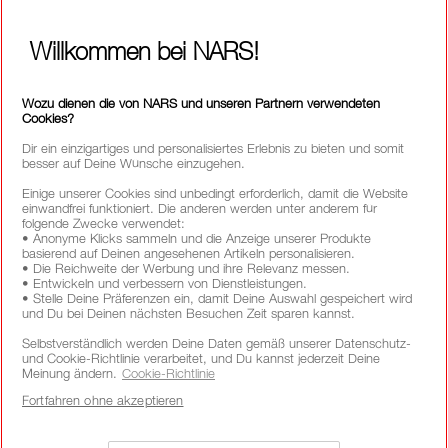
FOLLOW US
Willkommen bei NARS!
Wozu dienen die von NARS und unseren Partnern verwendeten
RUF UNS AN UNTER +4921197554110
Cookies?
Dir ein einzigartiges und personalisiertes Erlebnis zu bieten und somit
besser auf Deine Wünsche einzugehen.
ÜBER NARS
Einige unserer Cookies sind unbedingt erforderlich, damit die Website
einwandfrei funktioniert. Die anderen werden unter anderem für
folgende Zwecke verwendet:
MEIN NARS
• Anonyme Klicks sammeln und die Anzeige unserer Produkte
basierend auf Deinen angesehenen Artikeln personalisieren.
HILFE & FAQ
• Die Reichweite der Werbung und ihre Relevanz messen.
• Entwickeln und verbessern von Dienstleistungen.
• Stelle Deine Präferenzen ein, damit Deine Auswahl gespeichert wird
SHOPPING
und Du bei Deinen nächsten Besuchen Zeit sparen kannst.
Selbstverständlich werden Deine Daten gemäß unserer Datenschutz-
und Cookie-Richtlinie verarbeitet, und Du kannst jederzeit Deine
LAND/REGION AUSWÄHLEN
Meinung ändern.
Cookie-Richtlinie
Fortfahren ohne akzeptieren