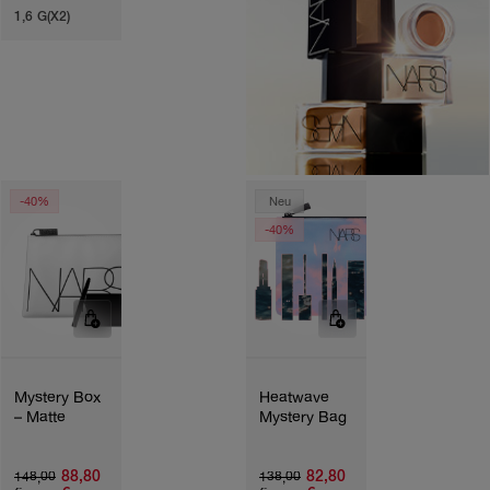
1,6 G(X2)
-40%
Neu
-40%
Mystery Box
Heatwave
– Matte
Mystery Bag
88,80
82,80
148,00
138,00