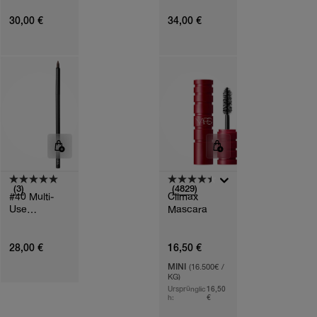
Brush
30,00 €
34,00 €
(3)
(4829)
#40 Multi-
Climax
Use
Mascara
Precision
Brush
28,00 €
16,50 €
MINI
(16.500€ /
KG)
Ursprünglic
16,50
h:
€