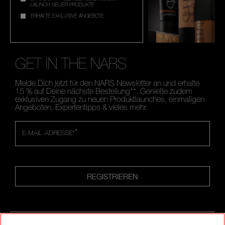
LAUNCH NEUER PRODUKTE
ERHALTE EXKLUSIVE ANGEBOTE
GET IN THE NARS
Melde Dich jetzt für den NARS Newsletter an und erhalte
15 % auf Deine nächste Bestellung**. Genieße zudem
exklusiven Zugang zu neuen Produktlaunches, einmaligen
Angeboten, Expertentipps & vieles mehr.
*
E-MAIL-ADRESSE*
REGISTRIEREN