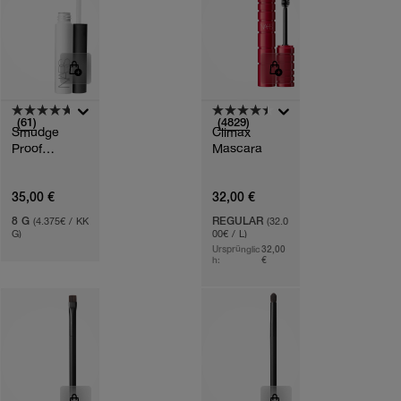
(61)
(4829)
Smudge
Climax
Proof
Mascara
Eyeshadow
Base
35,00 €
32,00 €
8 G
(4.375€ / KK
REGULAR
(32.0
G)
00€ / L)
Ursprünglic
32,00
h:
€