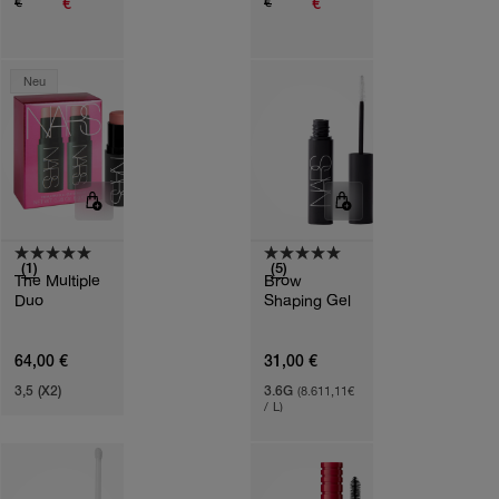
€
€
€
€
Neu
(1)
(5)
The Multiple
Brow
Duo
Shaping Gel
64,00 €
31,00 €
3,5 (X2)
3.6G
(8.611,11€
/ L)