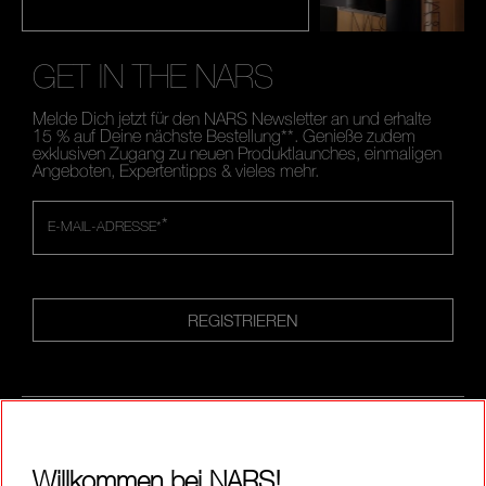
GET IN THE NARS
Melde Dich jetzt für den NARS Newsletter an und erhalte
15 % auf Deine nächste Bestellung**. Genieße zudem
exklusiven Zugang zu neuen Produktlaunches, einmaligen
Angeboten, Expertentipps & vieles mehr.
*
E-MAIL-ADRESSE*
REGISTRIEREN
FOLLOW US
Willkommen bei NARS!