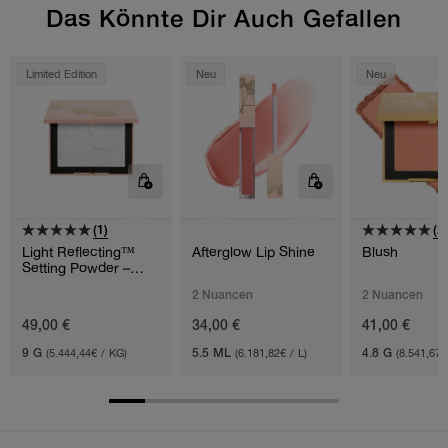
Das Könnte Dir Auch Gefallen
Limited Edition
Neu
Neu
(1)
(2)
Light Reflecting™
Afterglow Lip Shine
Blush
Setting Powder –
Pressed
2 Nuancen
2 Nuancen
49,00 €
34,00 €
41,00 €
9 G
(5.444,44€ / KG)
5.5 ML
(6.181,82€ / L)
4.8 G
(8.541,67€