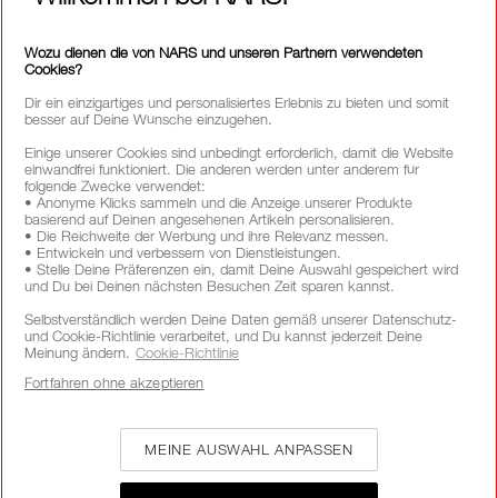
Wozu dienen die von NARS und unseren Partnern verwendeten
RUF UNS AN UNTER +4921197554110
Cookies?
Dir ein einzigartiges und personalisiertes Erlebnis zu bieten und somit
besser auf Deine Wünsche einzugehen.
ÜBER NARS
Einige unserer Cookies sind unbedingt erforderlich, damit die Website
einwandfrei funktioniert. Die anderen werden unter anderem für
folgende Zwecke verwendet:
MEIN NARS
• Anonyme Klicks sammeln und die Anzeige unserer Produkte
basierend auf Deinen angesehenen Artikeln personalisieren.
HILFE & FAQ
• Die Reichweite der Werbung und ihre Relevanz messen.
• Entwickeln und verbessern von Dienstleistungen.
• Stelle Deine Präferenzen ein, damit Deine Auswahl gespeichert wird
SHOPPING
und Du bei Deinen nächsten Besuchen Zeit sparen kannst.
Selbstverständlich werden Deine Daten gemäß unserer Datenschutz-
und Cookie-Richtlinie verarbeitet, und Du kannst jederzeit Deine
LAND/REGION AUSWÄHLEN
Meinung ändern.
Cookie-Richtlinie
Fortfahren ohne akzeptieren
MEINE AUSWAHL ANPASSEN