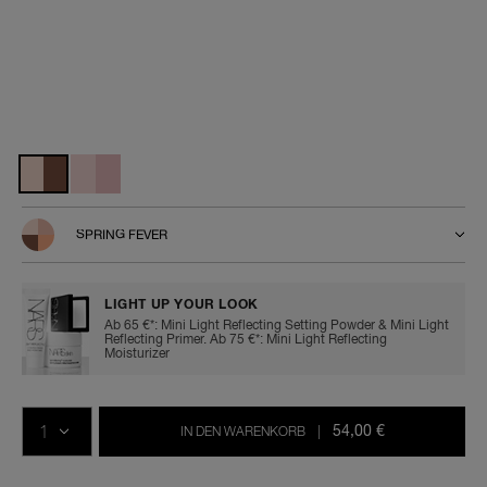
Details
/de/quad-
Artikelnr.
eyeshadow/0194251166001.html
0194251166001
Variationen
SPRING FEVER
LIGHT UP YOUR LOOK
Ab 65 €*: Mini Light Reflecting Setting Powder & Mini Light
Reflecting Primer. Ab 75 €*: Mini Light Reflecting
Moisturizer
In
Produkt-
Aktionen
den
Aktionen
MENGE
Warenkorb-
54,00 €
IN DEN WARENKORB
|
Optionen