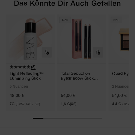
Das Könnte Dir Auch Gefallen
Neu
Neu
(8)
Light Reflecting™
Total Seduction
Quad Eyes
Luminizing Stick
Eyeshadow Stick
Duo
5 Nuancen
2 Nuancen
48,00 €
54,00 €
54,00 €
7G
(6.857,14€ / KG)
1,6 G(X2)
4.4 G
(12.272,