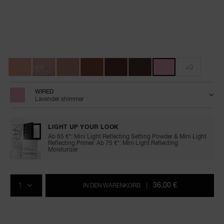
Details
/de/total-
Artikelnr.
seduction-
0194251151083
Variationen
eyeshadow-
stick/0194251151083.html
+9
BEST
SELLER
WIRED
Lavender shimmer
LIGHT UP YOUR LOOK
Ab 65 €*: Mini Light Reflecting Setting Powder & Mini Light
Reflecting Primer. Ab 75 €*: Mini Light Reflecting
Moisturizer
In
Produkt-
Aktionen
den
Aktionen
MENGE
Warenkorb-
36,00 €
IN DEN WARENKORB
|
Optionen