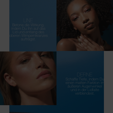
LINE
Betone die Wirkung,
indem Du ihn auf das
Lid und entlang des
oberen Wimpernkranzes
aufträgst.
DEFINE
Schaffe Tiefe, indem Du
einen matten Farbton im
äußeren Augenwinkel
und in der Lidfalte
verblendest.