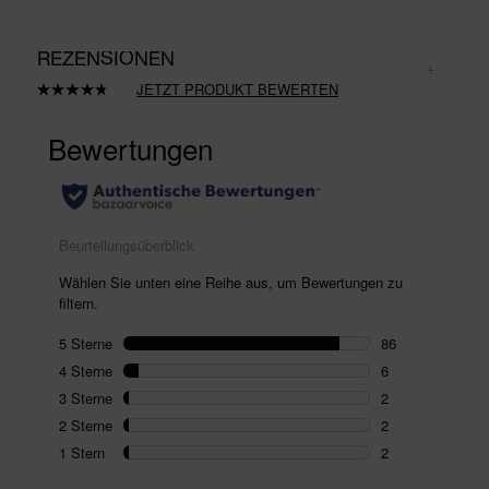
REZENSIONEN
JETZT PRODUKT BEWERTEN
98
Bewertungen
lesen.
Link
auf
derselben
Seite.