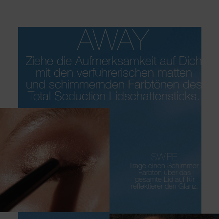
SHADE
AWAY
Ziehe die Aufmerksamkeit auf Dich
mit den verführerischen matten
und schimmernden Farbtönen des
Total Seduction Lidschattensticks.
SWIPE
Trage einen Schimmer-
Farbton über das
gesamte Lid auf für
reflektierenden Glanz.