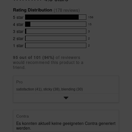
Average
rating
Rating Distribution
for
(
178
 reviews)
this
5
star
156
product:
156
4.8
4
star
15
reviews
15
out
with
3
star
3
reviews
of
3
5
5
with
2
star
2
reviews
2
stars
star
4
with
1
star
2
reviews
2
rating.
star
3
with
reviews
rating.
star
95
 out of 
101
 (
94
%)
of reviewers
2
with
would recommend this product to a
rating.
star
1
friend.
rating.
star
rating.
Pro
satisfaction (41),
sticky (38),
blending (30)
Contra
Es konnten aktuell keine geeigneten Contra generiert
werden.