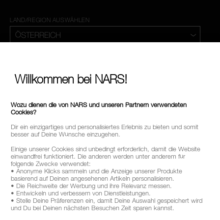
LAND/REGION AUSWÄHLEN
Willkommen bei NARS!
Wozu dienen die von NARS und unseren Partnern verwendeten
Cookies?
Dir ein einzigartiges und personalisiertes Erlebnis zu bieten und somit
besser auf Deine Wünsche einzugehen.
Einige unserer Cookies sind unbedingt erforderlich, damit die Website
einwandfrei funktioniert. Die anderen werden unter anderem für
folgende Zwecke verwendet:
• Anonyme Klicks sammeln und die Anzeige unserer Produkte
basierend auf Deinen angesehenen Artikeln personalisieren.
• Die Reichweite der Werbung und ihre Relevanz messen.
• Entwickeln und verbessern von Dienstleistungen.
• Stelle Deine Präferenzen ein, damit Deine Auswahl gespeichert wird
und Du bei Deinen nächsten Besuchen Zeit sparen kannst.