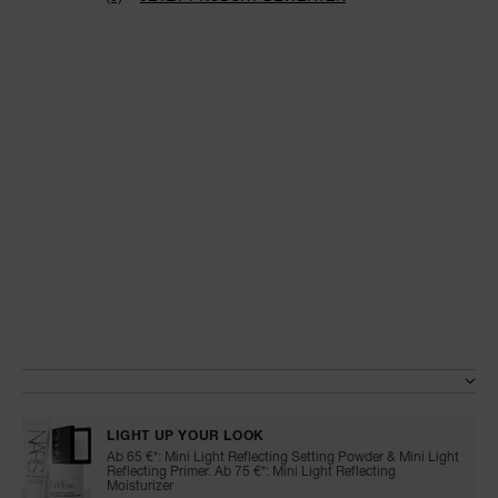
Kein
Beurteilungswert.
Link
auf
derselben
Seite.
L
Sie 
P
E-Mai
Pa
P
S
E
zurüc
Details
/de/soft-
Artikelnr.
Verg
velvet-
999NAC0000082
ni
Variationen
pressed-
B
powder/999NAC0000082.html
Sp
Junk
übe
LIGHT UP YOUR LOOK
Ab 65 €*: Mini Light Reflecting Setting Powder & Mini Light
Reflecting Primer. Ab 75 €*: Mini Light Reflecting
Moisturizer