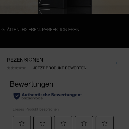
GLÄTTEN. FIXIEREN. PERFEKTIONIEREN.
REZENSIONEN
JETZT PRODUKT BEWERTEN
Kein
Beurteilungswert.
Link
auf
derselben
Seite.