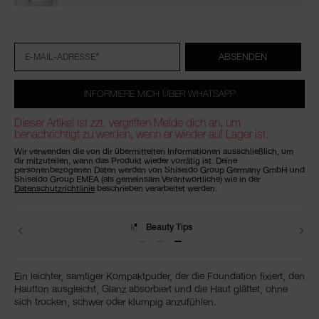
In
Produkt-
Aktionen
den
Aktionen
Warenkorb-
Optionen
*
ABSENDEN
E-MAIL-ADRESSE
INFORMIERE MICH ÜBER WHATSAPP
Dieser Artikel ist zzt. vergriffen Melde dich an, um
benachrichtigt zu werden, wenn er wieder auf Lager ist.
Wir verwenden die von dir übermittelten Informationen ausschließlich, um
dir mitzuteilen, wann das Produkt wieder vorrätig ist. Deine
personenbezogenen Daten werden von Shiseido Group Germany GmbH und
Shiseido Group EMEA (als gemeinsam Verantwortliche) wie in der
Datenschutzrichtlinie
beschrieben verarbeitet werden.
Beauty Tips
Ein leichter, samtiger Kompaktpuder, der die Foundation fixiert, den
Hautton ausgleicht, Glanz absorbiert und die Haut glättet, ohne
sich trocken, schwer oder klumpig anzufühlen.