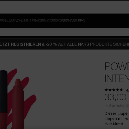
BER. JETZT REGISTRIEREN.
PPEN
AUGEN
ONLINE SERVICES
ACCESSOIRES
NARS PRO
ETZT REGISTRIEREN
& -20 % AUF ALLE NARS PRODUKTE SICHER
POWE
INTEN
4
33,00
Ursprünglich:
31
Dieser Lippen
Lippen mit re
Halt bietet.