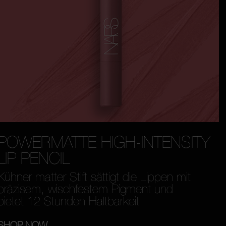
POWERMATTE HIGH-INTENSITY
LIP PENCIL
Kühner matter Stift sättigt die Lippen mit
präzisem, wischfestem Pigment und
bietet 12 Stunden Haltbarkeit.
SHOP NOW