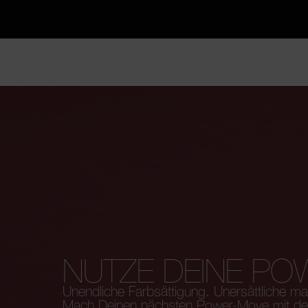
NUTZE DEINE PO
Unendliche Farbsättigung. Unersättliche ma
Mach Deinen nächsten Power-Move mit der