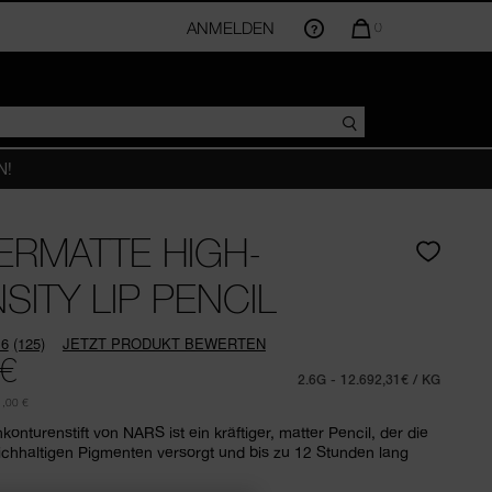
ANMELDEN
DIE
0
MENGE
DER
ARTIKEL
IM
WARENKORB
BETRÄGT
N!
RMATTE HIGH-
SITY LIP PENCIL
RE
.6
(125)
JETZT PRODUKT BEWERTEN
125
 €
Bewertungen
2.6G
- 12.692,31€ / KG
lesen.
Link
,00 €
auf
konturenstift von NARS ist ein kräftiger, matter Pencil, der die
derselben
ichhaltigen Pigmenten versorgt und bis zu 12 Stunden lang
Seite.