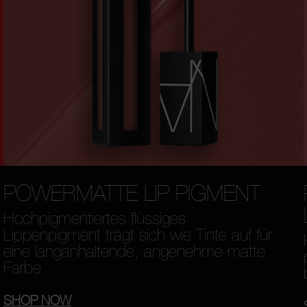
POWERMATTE LIP PIGMENT
Hochpigmentiertes flüssiges
Lippenpigment trägt sich wie Tinte auf für
eine langanhaltende, angenehme matte
Farbe.
SHOP NOW