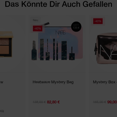
Das Könnte Dir Auch Gefallen
Neu
-40%
-40%
ow
Heatwave Mystery Bag
Mystery Box 
82,80 €
99,00
138,00 €
165,00 €
KG)