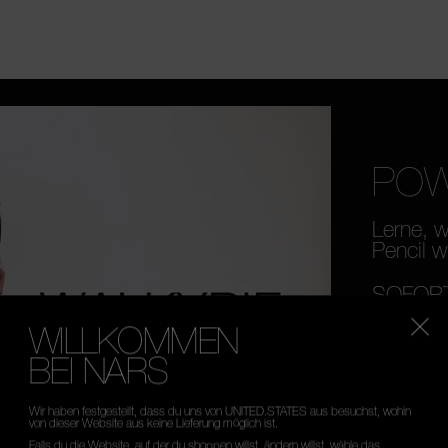
POW
Lerne, w
Pencil wi
SOFORT
TRANS
WILLKOMMEN
12-STU
BEI NARS
SIEH DI
Wir haben festgestellt, dass du uns von UNITED.STATES aus besuchst, wohin
von dieser Website aus keine Lieferung möglich ist.
Falls du die Website, auf der du shoppen willst, ändern willst, wähle das