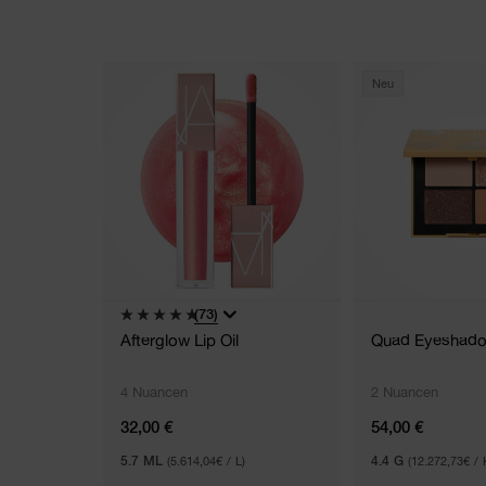
Neu
(73)
Afterglow Lip Oil
Quad Eyeshad
4 Nuancen
2 Nuancen
32,00 €
54,00 €
5.7 ML
(5.614,04€ / L)
4.4 G
(12.272,73€ / 