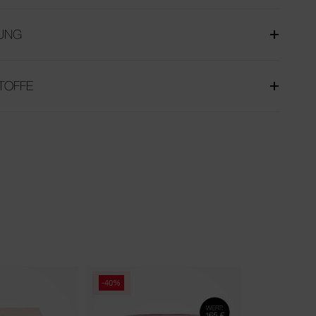
UNG
TOFFE
Neu
-40%