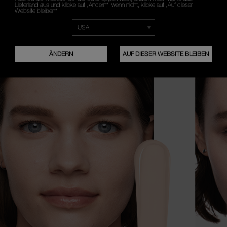
IN PERFEKTES MA
Lieferland aus und klicke auf „Ändern“, wenn nicht, klicke auf „Auf dieser
Website bleiben“
WAS IST DEIN HAUTTON?
ÄNDERN
AUF DIESER WEBSITE BLEIBEN