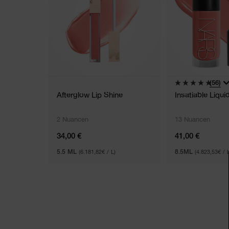
(56)
Afterglow Lip Shine
Insatiable Liqui
2 Nuancen
13 Nuancen
34,00 €
41,00 €
5.5 ML
(6.181,82€ / L)
8.5ML
(4.823,53€ / L