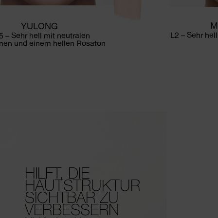
M
YULONG
L2 – Sehr hel
5 – Sehr hell mit neutralen
nen und einem hellen Rosaton
HILFT, DIE
HAUTSTRUKTUR
SICHTBAR ZU
VERBESSERN