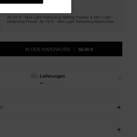
LIGHT UP YOUR LOOK
Ab 65 €*: Mini Light Reflecting Setting Powder & Mini Light
Reflecting Primer. Ab 75 €*: Mini Light Reflecting Moisturizer
IN DEN WARENKORB
|
56,00 €
Retouren
CK