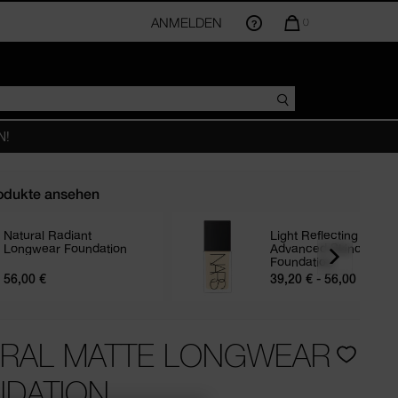
ANMELDEN
DIE
0
MENGE
DER
ARTIKEL
IM
WARENKORB
BETRÄGT
N!
odukte ansehen
Natural Radiant
Light Reflecting
Longwear Foundation
Advanced Skincare
RE
Foundation
56,00 €
39,20 € - 56,00 €
RAL MATTE LONGWEAR
DATION