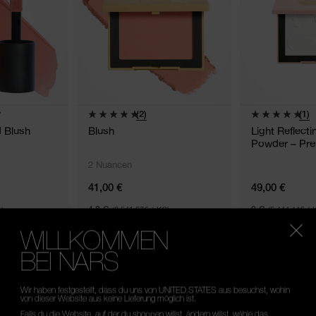
(2)
(1)
d Blush
Blush
Light Reflect
Powder – Pr
2 Nuancen
41,00 €
49,00 €
)
4.8 G
(8.541,67€ / KG)
9 G
(5.444,44€ / 
WILLKOMMEN
BEI NARS
Wir haben festgestellt, dass du uns von UNITED.STATES aus besuchst, wohin
von dieser Website aus keine Lieferung möglich ist.
Falls du die Website, auf der du shoppen willst, ändern willst, wähle das