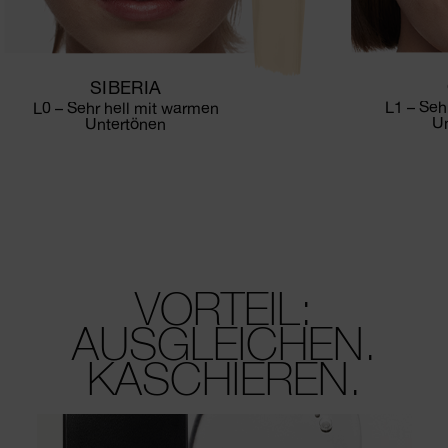
SIBERIA
L1 – Sehr
L0 – Sehr hell mit warmen
U
Untertönen
VORTEIL:
AUSGLEICHEN.
KASCHIEREN.