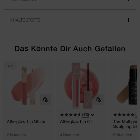
INHALTSSTOFFE
Das Könnte Dir Auch Gefallen
Neu
(73)
(2
Afterglow Lip Shine
Afterglow Lip Oil
The Multiple
Sculpting Sti
2 Nuancen
4 Nuancen
5 Nuancen