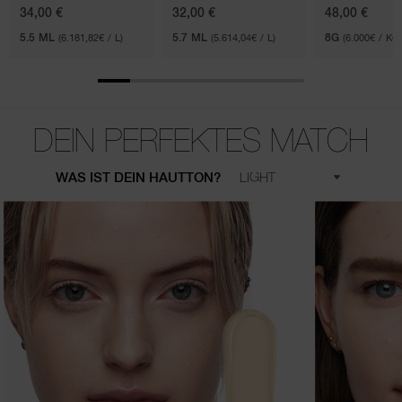
34,00 €
32,00 €
48,00 €
5.5 ML
(6.181,82€ / L)
5.7 ML
(5.614,04€ / L)
8G
(6.000€ / KG)
DEIN PERFEKTES MATCH
WAS IST DEIN HAUTTON?