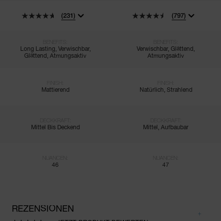
(231)
(797)
BENEFITS:
BENEFITS:
Long Lasting, Verwischbar,
Verwischbar, Glättend,
Glättend, Atmungsaktiv
Atmungsaktiv
FINISH:
FINISH:
Mattierend
Natürlich, Strahlend
DECKKRAFT:
DECKKRAFT:
Mittel Bis Deckend
Mittel, Aufbaubar
NUANCEN:
NUANCEN:
46
47
REZENSIONEN