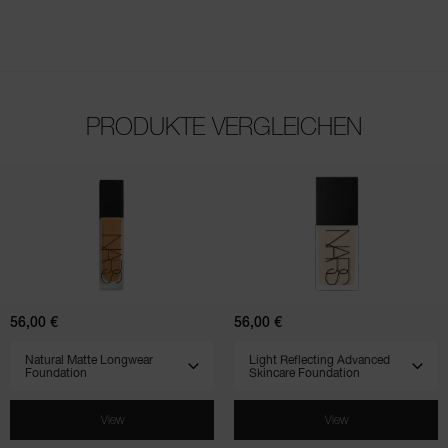
PRODUKTE VERGLEICHEN
(231)
(797)
(898)
(708)
(507)
Natural
Light
Matte
Reflecting
Longwear
Advanced
Foundation
Skincare
Foundation
56,00 €
56,00 €
SELECT VARIANT
SELECT VARIANT
View
View