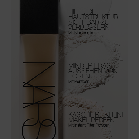
HILFT, DIE
HAUTSTRUKTUR
SICHTBAR ZU
VERBESSERN
Mit Niacinamid
MINDERT DAS
AUSSEHEN VON
POREN
Mit Peptiden
KASCHIERT KLEINE
MAKEL PERFEKT
Mit Instant Filter Powder