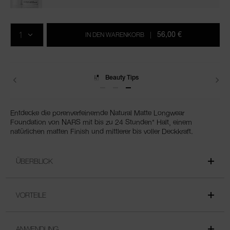
In
Produkt-
Aktionen
den
Aktionen
MENGE
Warenkorb-
56,00 €
IN DEN WARENKORB
|
Optionen
Lieferungen
Entdecke die porenverfeinernde Natural Matte Longwear
Foundation von NARS mit bis zu 24 Stunden* Halt, einem
natürlichen matten Finish und mittlerer bis voller Deckkraft.
ÜBERBLICK
VORTEILE
ANWENDUNG