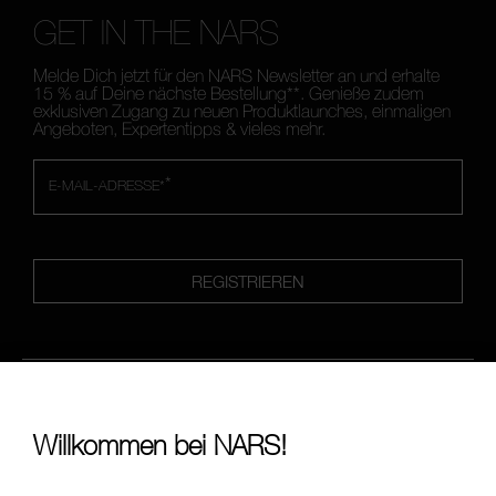
GET IN THE NARS
Melde Dich jetzt für den NARS Newsletter an und erhalte
15 % auf Deine nächste Bestellung**. Genieße zudem
exklusiven Zugang zu neuen Produktlaunches, einmaligen
Angeboten, Expertentipps & vieles mehr.
*
E-MAIL-ADRESSE*
REGISTRIEREN
FOLLOW US
Willkommen bei NARS!