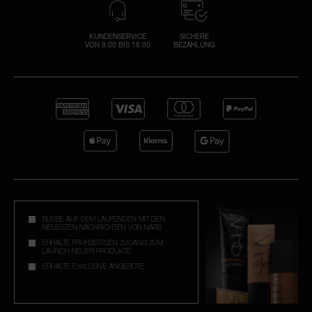
KUNDENSERVICE
SICHERE
VON 9:00 BIS 18:00
BEZAHLUNG
L
Sie 
P
E-Mai
Pa
P
S
E
zurüc
Verg
ni
B
Sp
BLEIBE AUF DEM LAUFENDEN MIT DEN
Junk
NEUESTEN NACHRICHTEN VON NARS
übe
ERHALTE FRÜHZEITIGEN ZUGANG ZUM
LAUNCH NEUER PRODUKTE
ERHALTE EXKLUSIVE ANGEBOTE