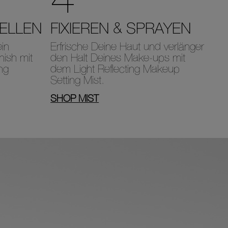
HELLEN
FIXIEREN & SPRAYEN
ein
Erfrische Deine Haut und verlänger
nish mit
den Halt Deines Make-ups mit
ng
dem Light Reflecting Makeup
Setting Mist.
SHOP MIST