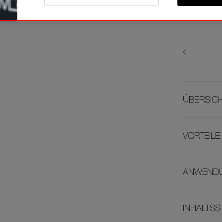
Warenkorb-
Optionen
ÜBERSIC
VORTEILE
ANWEND
INHALTSS