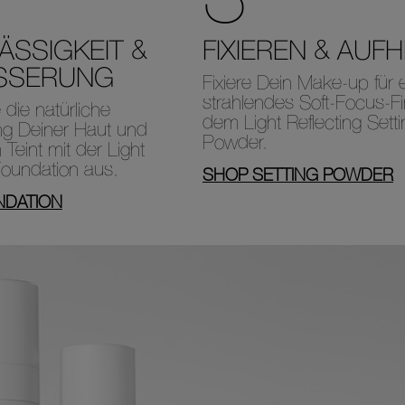
SSIGKEIT &
FIXIEREN & AUF
SSERUNG
Fixiere Dein Make-up für 
strahlendes Soft-Focus-Fi
die natürliche
dem Light Reflecting Setti
ng Deiner Haut und
Powder.
 Teint mit der Light
Foundation aus.
SHOP SETTING POWDER
NDATION