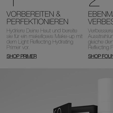
VORBEREITEN &
EBENMÄ
PERFEKTIONIEREN
VERBE
Hydriere Deine Haut und bereite
Verbessere 
sie für ein makelloses Make-up mit
Ausstrahlu
dem Light Reflecting Hydrating
gleiche den
Primer vor.
Reflecting 
SHOP PRIMER
SHOP FOU