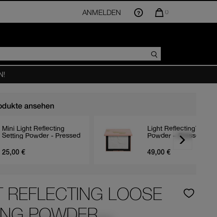
ANMELDEN
DIE
0
MENGE
DER
ARTIKEL
IM
WARENKORB
BETRÄGT
N!
odukte ansehen
Mini Light Reflecting
Light Reflecting™ Sett
Setting Powder - Pressed
Powder – Pressed
RE
25,00 €
49,00 €
T REFLECTING LOOSE
ING POWDER