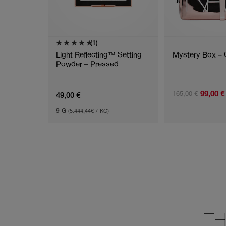
(1)
Light Reflecting™ Setting
Mystery Box – 
Powder – Pressed
99,00 €
165,00 €
49,00 €
9 G
(5.444,44€ / KG)
TH