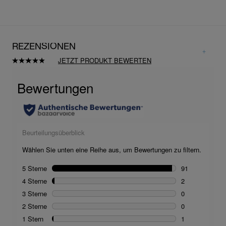
REZENSIONEN
JETZT PRODUKT BEWERTEN
94
Bewertungen
lesen.
Link
auf
derselben
Seite.