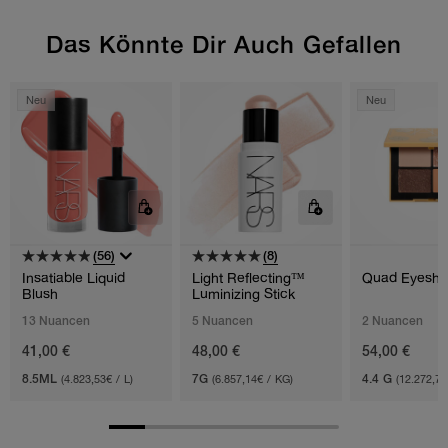
Das Könnte Dir Auch Gefallen
Neu
Neu
(56)
(8)
Insatiable Liquid
Light Reflecting™
Quad Eyesh
Blush
Luminizing Stick
13 Nuancen
5 Nuancen
2 Nuancen
41,00 €
48,00 €
54,00 €
8.5ML
(4.823,53€ / L)
7G
(6.857,14€ / KG)
4.4 G
(12.272,73