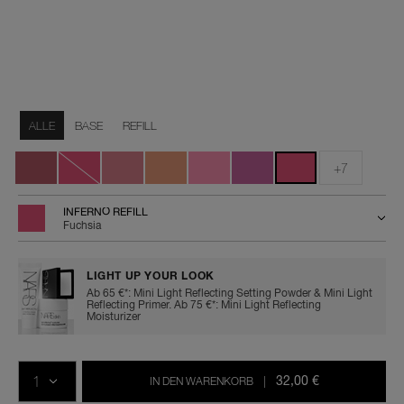
Details
/de/light-
Artikelnr.
reflecting%E2%84%A2-
0194251158853
Variationen
luminizing-
ALLE
BASE
REFILL
blush-
refill/0194251158853.html
+7
INFERNO REFILL
Fuchsia
LIGHT UP YOUR LOOK
Ab 65 €*: Mini Light Reflecting Setting Powder & Mini Light
Reflecting Primer. Ab 75 €*: Mini Light Reflecting
Moisturizer
In
Produkt-
Aktionen
den
Aktionen
MENGE
Warenkorb-
32,00 €
IN DEN WARENKORB
|
Optionen