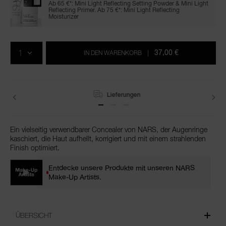
Ab 65 €*: Mini Light Reflecting Setting Powder & Mini Light
Reflecting Primer. Ab 75 €*: Mini Light Reflecting
Moisturizer
In
Produkt-
Aktionen
den
Aktionen
MENGE
Warenkorb-
37,00 €
IN DEN WARENKORB
|
Optionen
Lieferungen
Ein vielseitig verwendbarer Concealer von NARS, der Augenringe
kaschiert, die Haut aufhellt, korrigiert und mit einem strahlenden
Finish optimiert.
Entdecke unsere Produkte mit unseren NARS
Make-Up Artists.
ÜBERSICHT