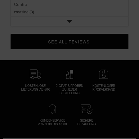
Contra
creasing (3)
SEE ALL REVIEWS 
CLICK TO GO TO ALL REVIEWS
KOSTENLOSE
2 GRATIS PROBEN
KOSTENLOSER
LIEFERUNG AB 50€
ZU JEDER
RÜCKVERSAND
BESTELLUNG
KUNDENSERVICE
SICHERE
VON 9:00 BIS 18:00
BEZAHLUNG