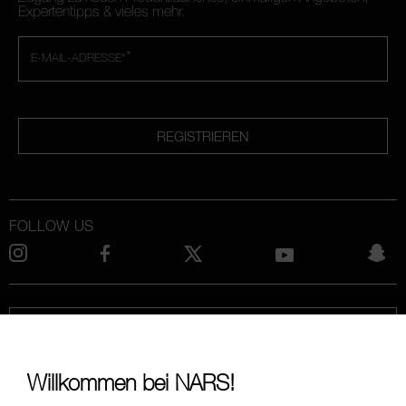
Expertentipps & vieles mehr.
*
E-MAIL-ADRESSE*
REGISTRIEREN
FOLLOW US
RUF UNS AN UNTER +4921197554110
Willkommen bei NARS!
ÜBER NARS