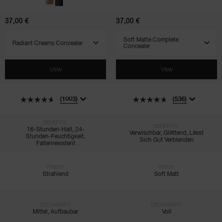
Concealer
37,00 €
37,00 €
SELECT VARIANT
SELECT VARIANT
View
View
(1003)
(536)
BENEFITS:
BENEFITS:
16-Stunden-Halt, 24-
Verwischbar, Glättend, Lässt
Stunden-Feuchtigkeit,
Sich Gut Verblenden
Faltenresistent
FINISH:
FINISH:
Strahlend
Soft Matt
DECKKRAFT:
DECKKRAFT:
Mittel, Aufbaubar
Voll