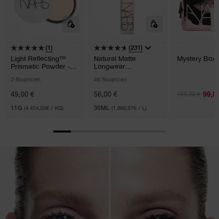
(1)
(231)
Light Reflecting™
Natural Matte
Mystery Box 
Prismatic Powder -
Longwear
Loose
Foundation
2 Nuancen
46 Nuancen
99,0
49,00 €
56,00 €
165,00 €
11G
(4.454,55€ / KG)
30ML
(1.866,67€ / L)