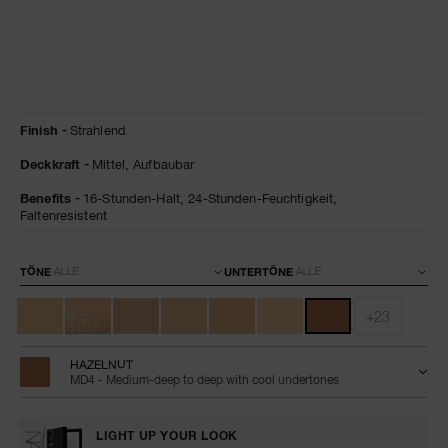
Details
/de/hazelnut-
Artikelnr.
Finish
Strahlend
radiant-
0607845012702
creamy-
Deckkraft
Mittel,
Aufbaubar
concealer/0607845012702.html
Benefits
16-Stunden-Halt,
24-Stunden-Feuchtigkeit,
Faltenresistent
Variationen
TÖNE
UNTERTÖNE
+23
BEST
SELLER
HAZELNUT
MD4 - Medium-deep to deep with cool undertones
LIGHT UP YOUR LOOK