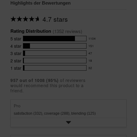
Highlights der Bewertungen
4.7 stars
Average
rating
Rating Distribution
for
(
1352
 reviews)
this
5
star
1104
product:
1104
4.7
4
star
151
reviews
151
out
with
3
star
47
reviews
of
47
5
5
with
2
star
18
reviews
18
stars
star
4
with
1
star
32
reviews
32
rating.
star
3
with
reviews
rating.
star
957
 out of 
1008
 (
95
%)
of reviewers
2
with
would recommend this product to a
rating.
star
1
friend.
rating.
star
rating.
Pro
satisfaction (332),
coverage (288),
blending (125)