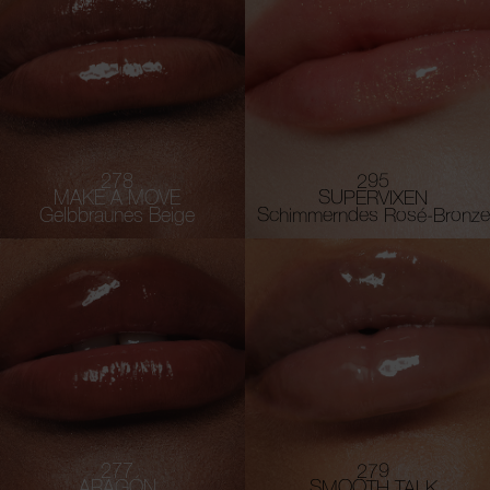
278
295
MAKE A MOVE
SUPERVIXEN
Gelbbraunes Beige
Schimmerndes Rosé-Bronze
277
279
ARAGÓN
SMOOTH TALK