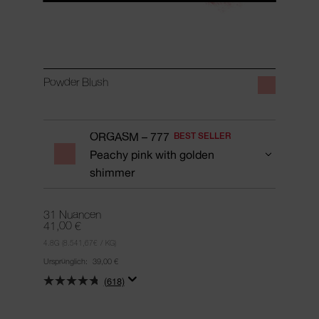
Powder Blush
ORGASM – 777
BEST SELLER
Peachy pink with golden
shimmer
31 Nuancen
41,00 €
4.8G
(8.541,67€ / KG)
Ursprünglich:
39,00 €
(618)