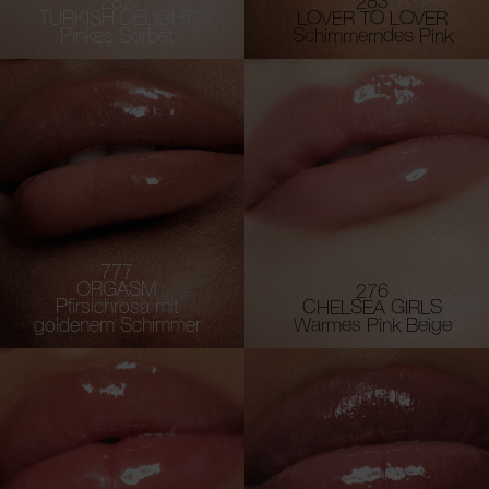
282
283
TURKISH DELIGHT
LOVER TO LOVER
Pinkes Sorbet
Schimmerndes Pink
777
ORGASM
276
Pfirsichrosa mit
CHELSEA GIRLS
goldenem Schimmer
Warmes Pink Beige