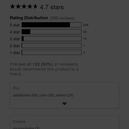
4.7 stars
Average
rating
Rating Distribution
for
(
296
 reviews)
this
5
star
239
product:
239
4.7
4
star
43
reviews
43
out
with
3
star
10
reviews
of
10
5
5
with
2
star
1
reviews
1
stars
star
4
with
1
star
3
reviews
3
rating.
star
3
with
reviews
rating.
star
114
 out of 
122
 (
93
%)
of reviewers
2
with
would recommend this product to a
rating.
star
1
friend.
rating.
star
rating.
Pro
satisfaction (69),
color (30),
sheen (29)
Contra
disappointing (3)