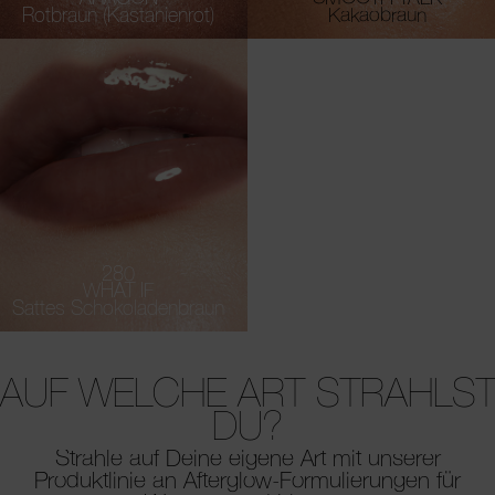
Rotbraun (Kastanienrot)
Kakaobraun
280
WHAT IF
Sattes Schokoladenbraun
AUF WELCHE ART STRAHLS
DU?
Strahle auf Deine eigene Art mit unserer
Produktlinie an Afterglow-Formulierungen für