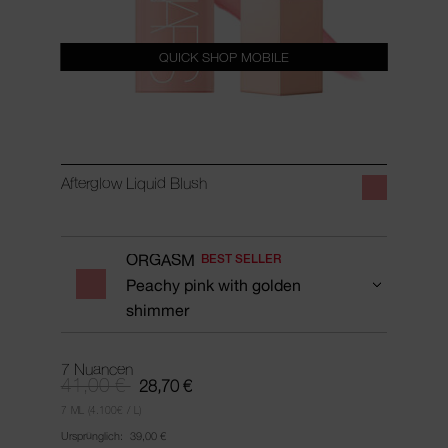
QUICK SHOP MOBILE
Afterglow Liquid Blush
ORGASM
BEST SELLER
Peachy pink with golden
shimmer
7 Nuancen
41,00 €
28,70 €
7 ML
(4.100€ / L)
Ursprünglich:
39,00 €