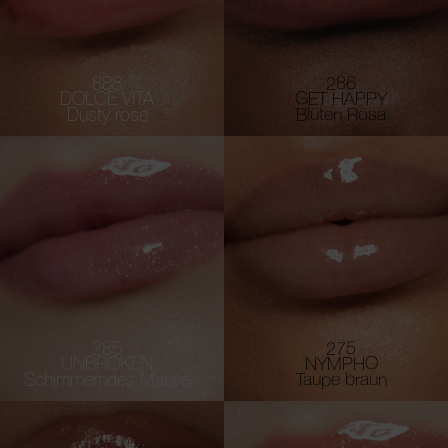
888
286
DOLCE VITA
GET HAPPY
Dusty rose
Blüten Rosa
285
275
UNBROKEN
NYMPHO
Schimmerndes Mauve
Taupe braun