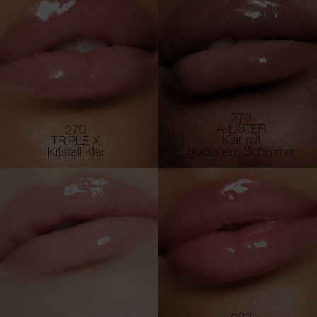
273
A-LISTER
270
Klar mit
TRIPLE X
Kristall Klar
goldenem Schimmer