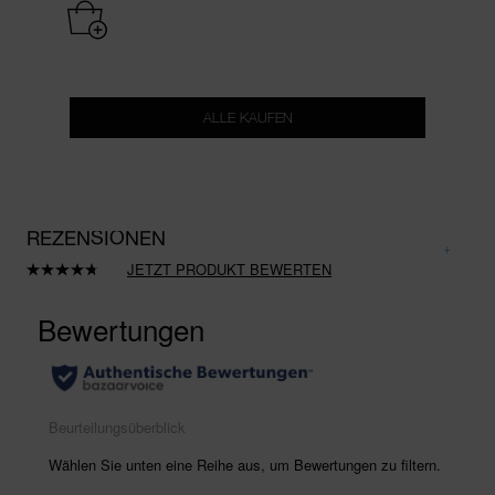
ALLE KAUFEN
REZENSIONEN
JETZT PRODUKT BEWERTEN
181
Bewertungen
lesen.
Link
auf
derselben
Seite.