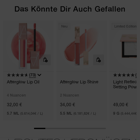
Das Könnte Dir Auch Gefallen
Neu
Limited Edition
(73)
(1)
Afterglow Lip Oil
Afterglow Lip Shine
Light Reflec
Setting Powd
Pressed
4 Nuancen
2 Nuancen
32,00 €
34,00 €
49,00 €
5.7 ML
(5.614,04€ / L)
5.5 ML
(6.181,82€ / L)
9 G
(5.444,44€ /