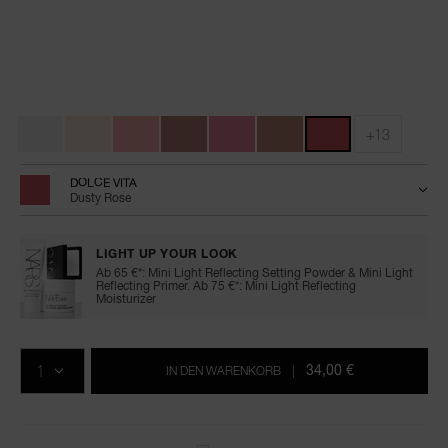
Details
/de/afterglow-
Artikelnr.
lip-
0194251159126
Variationen
shine/0194251159126.html
+13
DOLCE VITA
Dusty Rose
LIGHT UP YOUR LOOK
Ab 65 €*: Mini Light Reflecting Setting Powder & Mini Light
Reflecting Primer. Ab 75 €*: Mini Light Reflecting
Moisturizer
In
Produkt-
Aktionen
den
Aktionen
MENGE
Warenkorb-
34,00 €
IN DEN WARENKORB
|
Optionen