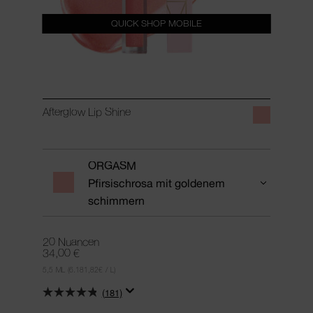
QUICK SHOP MOBILE
Afterglow Lip Shine
ORGASM
Pfirsischrosa mit goldenem
schimmern
20 Nuancen
34,00 €
5,5 ML
(6.181,82€ / L)
(181)