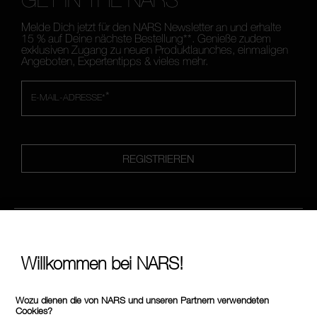
Melde Dich jetzt für den NARS Newsletter an und erhalte
15 % auf Deine nächste Bestellung**. Genieße zudem
exklusiven Zugang zu neuen Produktlaunches, einmaligen
Angeboten, Expertentipps & vieles mehr.
*
E-MAIL-ADRESSE*
REGISTRIEREN
FOLLOW US
Willkommen bei NARS!
Wozu dienen die von NARS und unseren Partnern verwendeten
RUF UNS AN UNTER +4921197554110
Cookies?