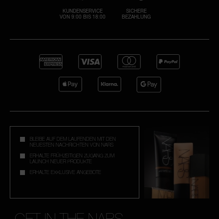
KUNDENSERVICE
SICHERE
VON 9:00 BIS 18:00
BEZAHLUNG
L
Sie 
P
E-Mai
Pa
P
S
E
zurüc
Verg
ni
BLEIBE AUF DEM LAUFENDEN MIT DEN
B
NEUESTEN NACHRICHTEN VON NARS
Sp
ERHALTE FRÜHZEITIGEN ZUGANG ZUM
Junk
LAUNCH NEUER PRODUKTE
übe
ERHALTE EXKLUSIVE ANGEBOTE
GET IN THE NARS