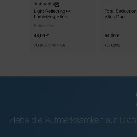
(8)
Light Reflecting™
Total Seductio
Luminizing Stick
Stick Duo
5 Nuancen
48,00 €
54,00 €
7G
(6.857,14€ / KG)
1,6 G(X2)
Ziehe die Aufmerksamkeit auf Dic