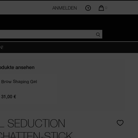
T
ANMELDEN
DIE
0
MENGE
DER
ARTIKEL
IM
WARENKORB
BETRÄGT
N!
odukte ansehen
Brow Shaping Gel
RE
31,00 €
L SEDUCTION
CHATTEN-STICK