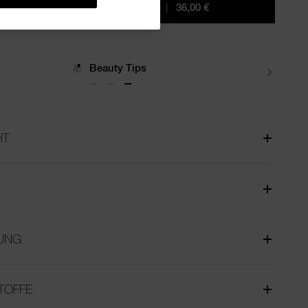
IN DEN WARENKORB
|
36,00 €
Beauty Tips
HT
UNG
TOFFE