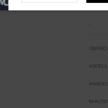
Warenkorb-
Optionen
ÜBERSIC
VORTEILE
ANWEND
INHALTSS