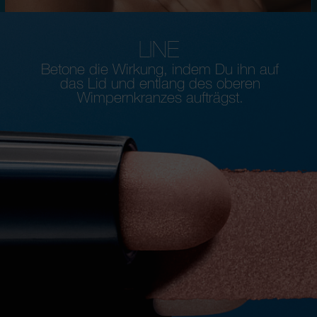
LINE
Betone die Wirkung, indem Du ihn auf
das Lid und entlang des oberen
Wimpernkranzes aufträgst.