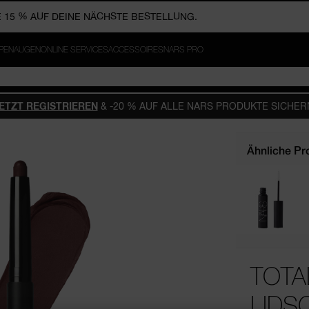
MINI LIGHT REFLECTING FILTERING PRIMER. AB 75 €*: MINI LIGH
BER. JETZT REGISTRIEREN.
ING MOISTURIZER
PPEN
AUGEN
ONLINE SERVICES
ACCESSOIRES
NARS PRO
ETZT REGISTRIEREN
& -20 % AUF ALLE NARS PRODUKTE SICHER
Ähnliche Pr
TOTA
LIDS