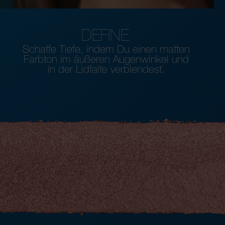
DEFINE
Schaffe Tiefe, indem Du einen matten
Farbton im äußeren Augenwinkel und
in der Lidfalte verblendest.