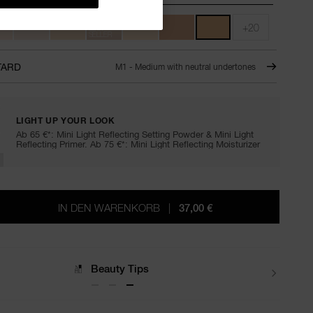
+20
BEST
SELLER
TARD
M1 - Medium with neutral undertones
LIGHT UP YOUR LOOK
Ab 65 €*: Mini Light Reflecting Setting Powder & Mini Light
Reflecting Primer. Ab 75 €*: Mini Light Reflecting Moisturizer
IN DEN WARENKORB
|
37,00 €
Lieferungen