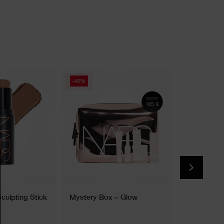
-40%
(
Sculpting Stick
Mystery Box – Glow
Afterglow L
20 Nuancen