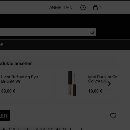
ANMELDEN
DIE
0
MENGE
DER
ARTIKEL
IM
WARENKORB
BETRÄGT
N!
odukte ansehen
Light Reflecting Eye
Mini Radiant Creamy
Brightener
Concealer
RE
39,00 €
19,00 €
LER