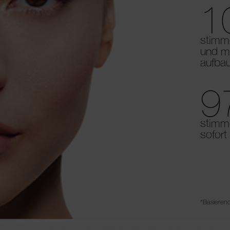
1
stimm
und m
aufbau
9
stimme
sofort 
*Basieren