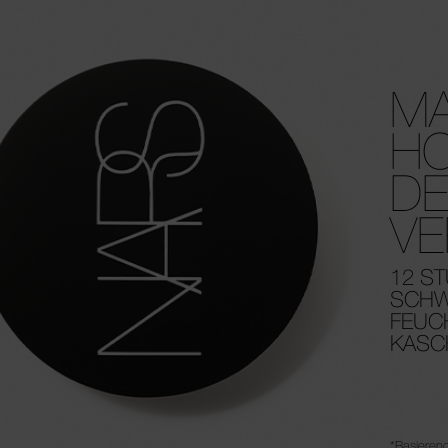
MA
H
DE
VE
12 S
SCHW
FEUC
KASC
*Basierend