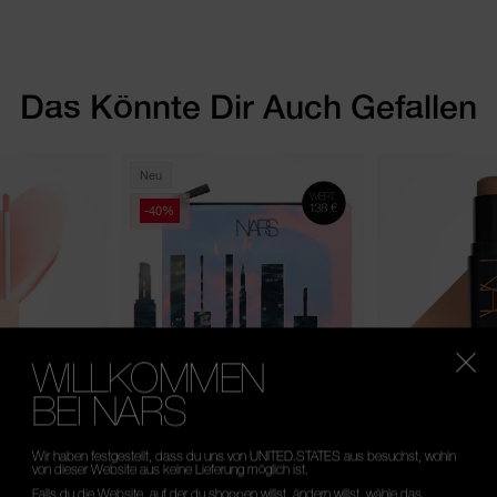
Das Könnte Dir Auch Gefallen
Neu
-40%
WILLKOMMEN
BEI NARS
(25)
hine
Heatwave Mystery Bag
The Multiple 
Wir haben festgestellt, dass du uns von UNITED.STATES aus besuchst, wohin
von dieser Website aus keine Lieferung möglich ist.
5 Nuancen
Falls du die Website, auf der du shoppen willst, ändern willst, wähle das