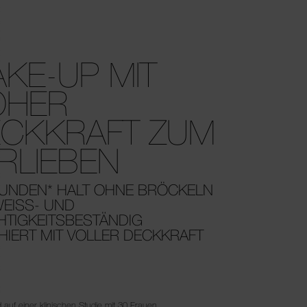
KE-UP MIT
OHER
CKKRAFT ZUM
RLIEBEN
TUNDEN* HALT OHNE BRÖCKELN
EISS- UND
HTIGKEITSBESTÄNDIG
HIERT MIT VOLLER DECKKRAFT
 auf einer klinischen Studie mit 30 Frauen.