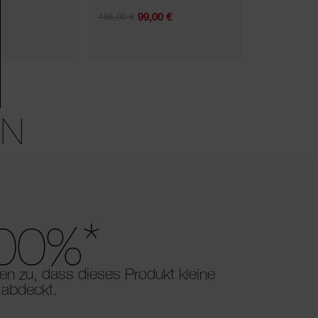
99,00 €
165,00 €
23,80 € - 34
5,5 ML
(6.181,
EN
*
00%
n zu, dass dieses Produkt kleine
 abdeckt.