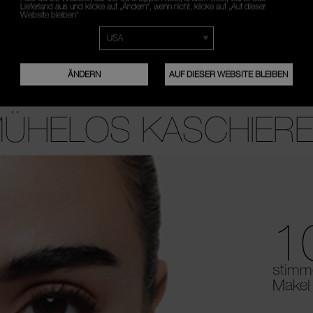
Lieferland aus und klicke auf „Ändern“, wenn nicht, klicke auf „Auf dieser
82,80 €
Website bleiben“
138,00 €
48,00 €
L)
8G
(6.000€ / KG)
ÄNDERN
AUF DIESER WEBSITE BLEIBEN
ÜHELOS KASCHIER
1
stimme
Makel