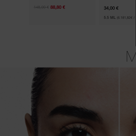
88,80 €
148,00 €
34,00 €
5.5 ML
(6.181,82€ / 
M