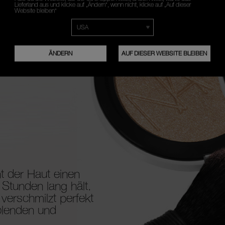
Lieferland aus und klicke auf „Ändern“, wenn nicht, klicke auf „Auf dieser
Website bleiben“
ÄNDERN
AUF DIESER WEBSITE BLEIBEN
ht der Haut einen
tunden lang hält.
verschmilzt perfekt
rblenden und