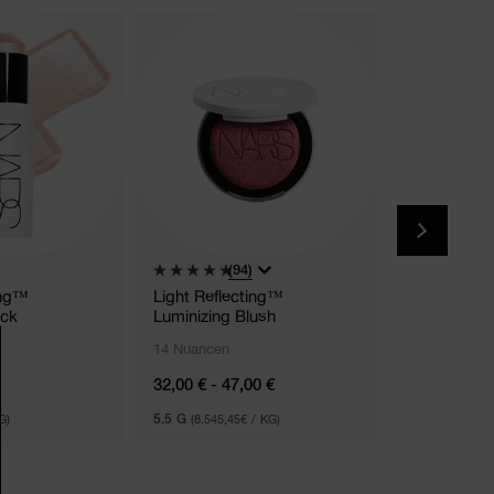
Summer Collect
(94)
(3
ing™
Light Reflecting™
#17 Cream 
ick
Luminizing Blush
14 Nuancen
32,00 € - 47,00 €
44,00 €
G)
5.5 G
(8.545,45€ / KG)