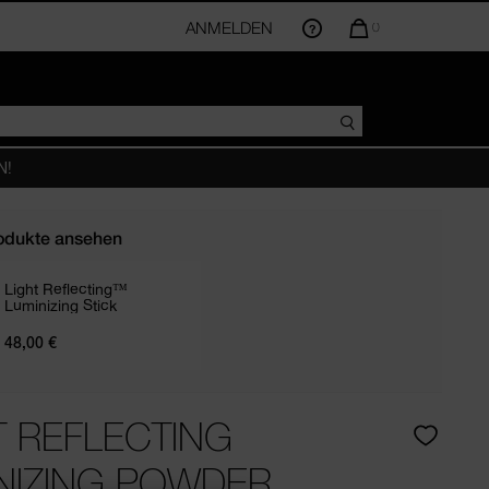
ANMELDEN
DIE
0
MENGE
DER
ARTIKEL
IM
WARENKORB
BETRÄGT
N!
odukte ansehen
Light Reflecting™
Luminizing Stick
RE
48,00 €
T REFLECTING
NIZING POWDER