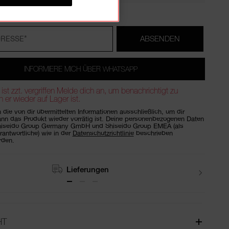
*
ABSENDEN
DRESSE
INFORMIERE MICH ÜBER WHATSAPP
l ist zzt. vergriffen Melde dich an, um benachrichtigt zu
er wieder auf Lager ist.
die von dir übermittelten Informationen ausschließlich, um dir
ann das Produkt wieder vorrätig ist. Deine personenbezogenen Daten
hiseido Group Germany GmbH und Shiseido Group EMEA (als
antwortliche) wie in der
Datenschutzrichtlinie
beschrieben
rden.
Retouren
HT