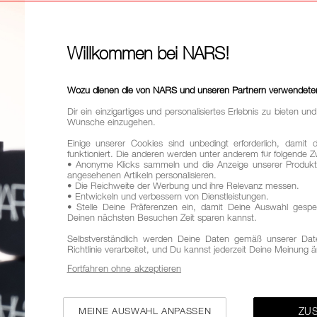
4
47,00
Willkommen bei NARS!
Dieser High-
strahlenden 
Wozu dienen die von NARS und unseren Partnern verwendete
*Basierend au
Dir ein einzigartiges und personalisiertes Erlebnis zu bieten u
Wünsche einzugehen.
Variationen
Einige unserer Cookies sind unbedingt erforderlich, damit 
ALLE
BA
funktioniert. Die anderen werden unter anderem für folgende
• Anonyme Klicks sammeln und die Anzeige unserer Produkt
angesehenen Artikeln personalisieren.
• Die Reichweite der Werbung und ihre Relevanz messen.
• Entwickeln und verbessern von Dienstleistungen.
• Stelle Deine Präferenzen ein, damit Deine Auswahl gespe
Deinen nächsten Besuchen Zeit sparen kannst.
ERO
Selbstverständlich werden Deine Daten gemäß unserer Dat
Richtlinie verarbeitet, und Du kannst jederzeit Deine Meinung 
Fortfahren ohne akzeptieren
MEINE AUSWAHL ANPASSEN
ZU