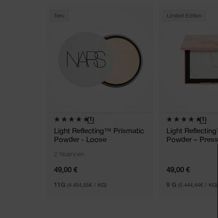
Neu
Limited Edition
(1)
(1)
Light Reflecting™ Prismatic
Light Reflectin
Powder - Loose
Powder – Pres
2 Nuancen
49,00 €
49,00 €
11G
(4.454,55€ / KG)
9 G
(5.444,44€ / KG)