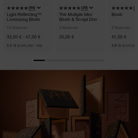
(94)
(39)
(2)
Light Reflecting™
The Multiple Mini
Blush
Luminizing Blush
Blush & Sculpt Duo
14 Nuancen
2 Nuancen
2 Nuancen
32,00 € - 47,00 €
35,00 €
41,00 €
5.5 G
(8.545,45€ / KG)
4.8 G
(8.541,67€