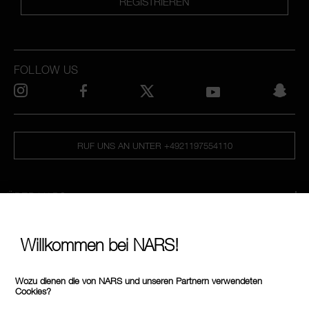
REGISTRIEREN
FOLLOW US
RUF UNS AN UNTER +4921197554110
ÜBER NARS
MEIN NARS
Willkommen bei NARS!
HILFE & FAQ
SHOPPING
Wozu dienen die von NARS und unseren Partnern verwendeten
Cookies?