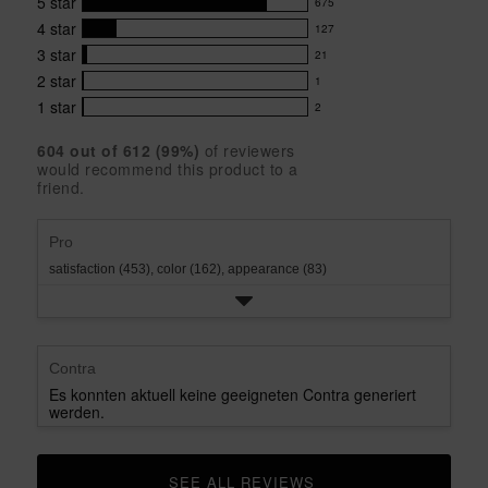
5
star
675
product:
675
4.8
4
star
127
reviews
127
out
with
3
star
21
reviews
of
21
5
5
with
2
star
1
reviews
1
stars
star
4
with
1
star
2
reviews
2
rating.
star
3
with
reviews
rating.
star
604
 out of 
612
 (
99
%)
of reviewers
2
with
would recommend this product to a
rating.
star
1
friend.
rating.
star
rating.
Pro
satisfaction (453),
color (162),
appearance (83)
Contra
Es konnten aktuell keine geeigneten Contra generiert
werden.
SEE ALL REVIEWS 