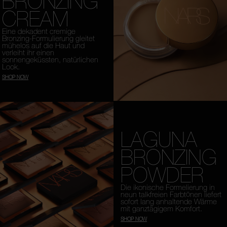
BRONZING
CREAM
Eine dekadent cremige
Bronzing-Formulierung gleitet
mühelos auf die Haut und
verleiht ihr einen
sonnengeküssten, natürlichen
Look.
SHOP NOW
LAGUNA
BRONZING
POWDER
Die ikonische Formelierung in
neun talkfreien Farbtönen liefert
sofort lang anhaltende Wärme
mit ganztägigem Komfort.
SHOP NOW