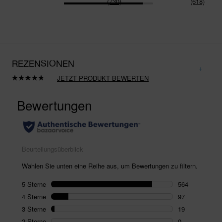
(730)
(618)
REZENSIONEN
JETZT PRODUKT BEWERTEN
680
Bewertungen
lesen.
Link
auf
derselben
Seite.