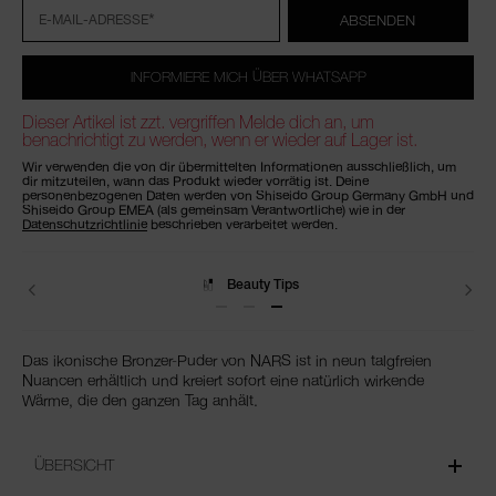
Optionen
*
ABSENDEN
E-MAIL-ADRESSE
INFORMIERE MICH ÜBER WHATSAPP
Dieser Artikel ist zzt. vergriffen Melde dich an, um
benachrichtigt zu werden, wenn er wieder auf Lager ist.
Wir verwenden die von dir übermittelten Informationen ausschließlich, um
dir mitzuteilen, wann das Produkt wieder vorrätig ist. Deine
personenbezogenen Daten werden von Shiseido Group Germany GmbH und
Shiseido Group EMEA (als gemeinsam Verantwortliche) wie in der
Datenschutzrichtlinie
beschrieben verarbeitet werden.
Lieferungen
Das ikonische Bronzer-Puder von NARS ist in neun talgfreien
Nuancen erhältlich und kreiert sofort eine natürlich wirkende
Wärme, die den ganzen Tag anhält.
ÜBERSICHT