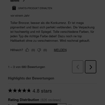
Highlights der Bewertungen
4.8 stars
Average
rating
Rating Distribution
for
(
826
 reviews)
this