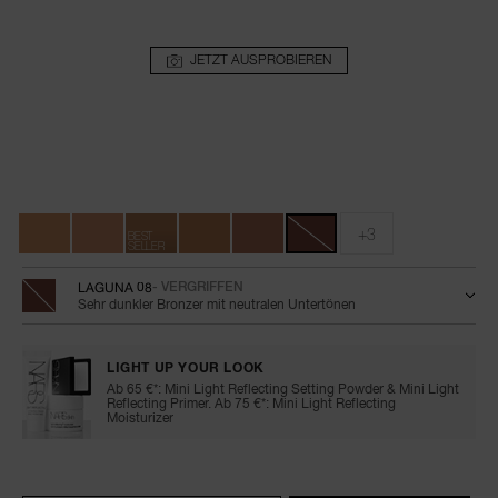
JETZT AUSPROBIEREN
Details
/de/laguna-
Artikelnr.
bronzing-
999NAC0000155
Variationen
powder/0194251136783.html
+3
BEST
SELLER
LAGUNA 08
- VERGRIFFEN
Sehr dunkler Bronzer mit neutralen Untertönen
LIGHT UP YOUR LOOK
Ab 65 €*: Mini Light Reflecting Setting Powder & Mini Light
Reflecting Primer. Ab 75 €*: Mini Light Reflecting
Moisturizer
In
Produkt-
Aktionen
den
Aktionen
Warenkorb-