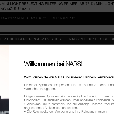
MINI LIGHT REFLECTING FILTERING PRIMER. AB 75 €*: MINI LIGH
 15 % AUF DEINE NÄCHSTE BESTELLUNG.
ING MOISTURIZER
PPEN
AUGEN
ONLINE SERVICES
ACCESSOIRES
NARS PRO
ETZT REGISTRIEREN
& -20 % AUF ALLE NARS PRODUKTE SICHER
Willkommen bei NARS!
Wozu dienen die von NARS und unseren Partnern verwendete
Dir ein einzigartiges und personalisiertes Erlebnis zu bieten u
Wünsche einzugehen.
Einige unserer Cookies sind unbedingt erforderlich, damit 
funktioniert. Die anderen werden unter anderem für folgende
• Anonyme Klicks sammeln und die Anzeige unserer Produkt
angesehenen Artikeln personalisieren.
• Die Reichweite der Werbung und ihre Relevanz messen.