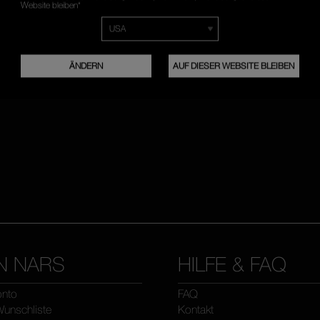
Website bleiben“
REGISTRIEREN
ÄNDERN
AUF DIESER WEBSITE BLEIBEN
N NARS
HILFE & FAQ
onto
FAQ
unschliste
Kontakt