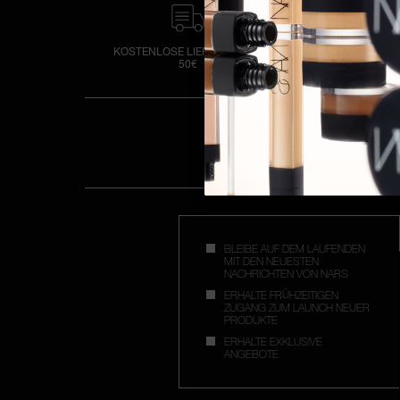
KOSTENLOSE LIEFERUNG AB
2 GRATIS PROB
50€
BESTE
BLEIBE AUF DEM LAUFENDEN
MIT DEN NEUESTEN
NACHRICHTEN VON NARS
ERHALTE FRÜHZEITIGEN
ZUGANG ZUM LAUNCH NEUER
PRODUKTE
ERHALTE EXKLUSIVE
ANGEBOTE