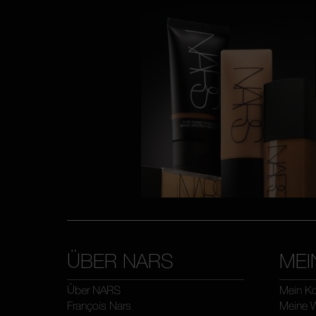
ÜBER NARS
MEI
Über NARS
Mein K
François Nars
Meine W