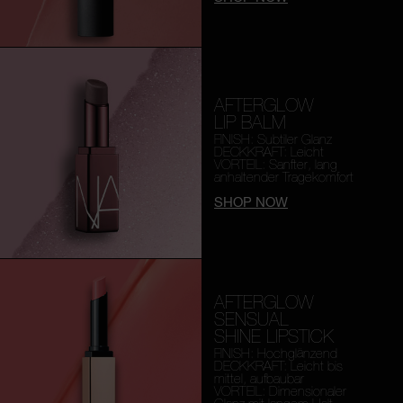
AFTERGLOW
LIP BALM
FINISH: Subtiler Glanz
DECKKRAFT: Leicht
VORTEIL: Sanfter, lang
anhaltender Tragekomfort
SHOP NOW
AFTERGLOW
SENSUAL
SHINE LIPSTICK
FINISH: Hochglänzend
DECKKRAFT: Leicht bis
mittel, aufbaubar
VORTEIL: Dimensionaler