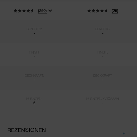
(250)
(25)
BENEFITS:
BENEFITS:
-
-
FINISH:
FINISH:
-
-
DECKKRAFT:
DECKKRAFT:
-
-
NUANCEN:
NUANCEN/ GRÖSSEN:
6
-
REZENSIONEN