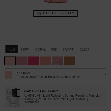
JETZT AUSPROBIEREN
Details
/de/orgasm-
Artikelnr.
afterglow-
0607845034209
Variationen
lip-
ALLE
BERRY
CORAL
RED
BROWN
CLEAR
balm/0607845034209.html
BEST
SELLER
ORGASM
Transparentes Pfirsich-Rosa mit Goldschimmer
LIGHT UP YOUR LOOK
Ab 65 €*: Mini Light Reflecting Setting Powder & Mini Light
Reflecting Primer. Ab 75 €*: Mini Light Reflecting
Moisturizer