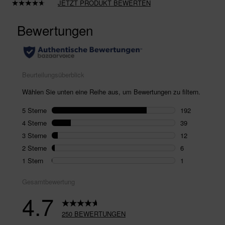
JETZT PRODUKT BEWERTEN
250
Bewertungen
lesen.
Link
auf
derselben
Seite.