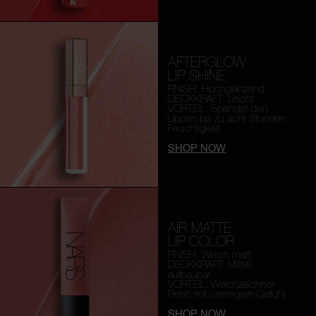
AFTERGLOW
LIP SHINE
FINISH: Hochglänzend
DECKKRAFT: Leicht
VORTEIL: Spendet den
Lippen bis zu acht Stunden
Feuchtigkeit
SHOP NOW
AIR MATTE
LIP COLOR
FINISH: Weich matt
DECKKRAFT: Mittel,
aufbaubar
VORTEIL: Weichzeichner-
Finish mit cremigem Gefühl
SHOP NOW