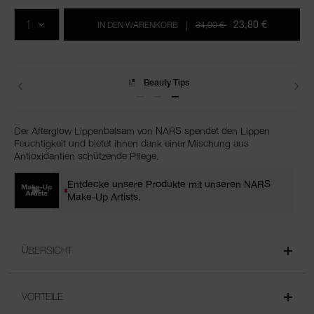
In
Produkt-
Aktionen
den
Aktionen
MENGE
Warenkorb-
23,80 €
IN DEN WARENKORB
|
34,00 €
Optionen
Lieferungen
Der Afterglow Lippenbalsam von NARS spendet den Lippen
Feuchtigkeit und bietet ihnen dank einer Mischung aus
Antioxidantien schützende Pflege.
Entdecke unsere Produkte mit unseren NARS
Make-Up Artists.
ÜBERSICHT
VORTEILE