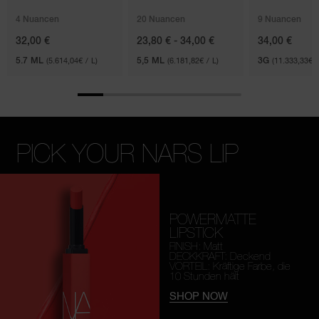
4 Nuancen
20 Nuancen
9 Nuancen
32,00 €
23,80 € - 34,00 €
34,00 €
5.7 ML
(5.614,04€ / L)
5,5 ML
(6.181,82€ / L)
3G
(11.333,33€ 
PICK YOUR NARS LIP
POWERMATTE
LIPSTICK
FINISH: Matt
DECKKRAFT: Deckend
VORTEIL: Kräftige Farbe, die
10 Stunden hält
SHOP NOW