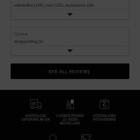
satisfaction (135),
color (102),
appearance (36)
Contra
disappointing (3)
SEE ALL REVIEWS 
CLICK TO GO TO ALL REVIEWS
KOSTENLOSE
2 GRATIS PROBEN
KOSTENLOSER
LIEFERUNG AB 50€
ZU JEDER
RÜCKVERSAND
BESTELLUNG