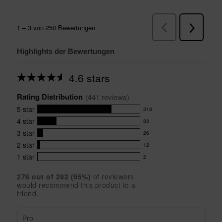
Highlights der Bewertungen
4.6 stars
Average
rating
Rating Distribution
for
(
441
 reviews)
this
5
star
318
product:
318
4.6
4
star
83
reviews
83
out
with
3
star
26
reviews
of
26
5
5
with
2
star
12
reviews
12
stars
star
4
with
1
star
2
reviews
2
rating.
star
3
with
reviews
rating.
star
276
 out of 
292
 (
95
%)
of reviewers
2
with
would recommend this product to a
rating.
star
1
friend.
rating.
star
rating.
Pro