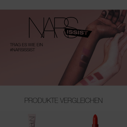
TRAG ES WIE EIN
#NARSISSIST
PRODUKTE VERGLEICHEN
(36)
(277)
(250)
(479)
(65)
(25)
(13)
(3)
(4)
(6)
(3)
(21)
(8)
(17)