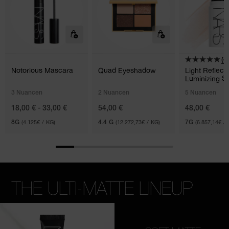
(8)
Notorious Mascara
Quad Eyeshadow
Light Reflec
Luminizing St
3 Nuancen
2 Nuancen
5 Nuancen
18,00 € - 33,00 €
54,00 €
48,00 €
8G
(4.125€ / KG)
4.4 G
(12.272,73€ / KG)
7G
(6.857,14€ / 
THE ULTI-MATTE LINEUP