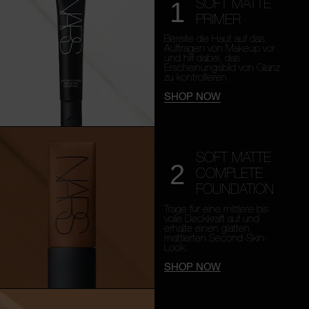
SOFT MATTE
1
PRIMER
Bereite die Haut auf das
Auftragen von Makeup vor
und hilf dabei, das
Erscheinungsbild von Glanz
zu kontrollieren.
SHOP NOW
SOFT MATTE
2
COMPLETE
FOUNDATION
Trage für eine mittlere bis
volle Deckkraft auf und
erhalte einen glatten,
mattierten Second-Skin-
Look.
SHOP NOW