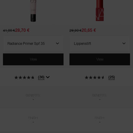
Radiance
Lippenstift
Primer
Spf
35
28,70 €
20,65 €
41,00 €
29,50 €
SELECT VARIANT
SELECT VARIANT
View
View
(36)
(25)
BENEFITS:
BENEFITS:
-
-
FINISH:
FINISH:
-
-