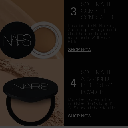
SOFT MATTE
3
COMPLETE
CONCEALER
Kaschiere dunkle Flecken,
Augenringe, Rötungen und
Unreinheiten mit einem
mattierenden Soft-Fokus-
Effekt.
SHOP NOW
SOFT MATTE
ADVANCED
4
PERFECTING
POWDER
Kaschiere Unebenheiten
und fixiere das Makeup für
24 Stunden farbechten Halt.
SHOP NOW