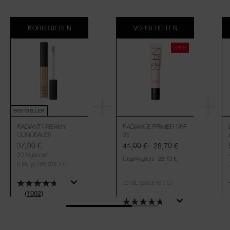
KORRIGIEREN
VORBEREITEN
SALE
BESTSELLER
RADIANT CREAMY
RADIANCE PRIMER SPF
CONCEALER
35
37,00 €
41,00 €
28,70 €
30 Nuancen
Ursprünglich:
28,70 €
(6.166,67€ / L)
6 ML
(956,67€ / L)
30 ML
(1002)
(36)